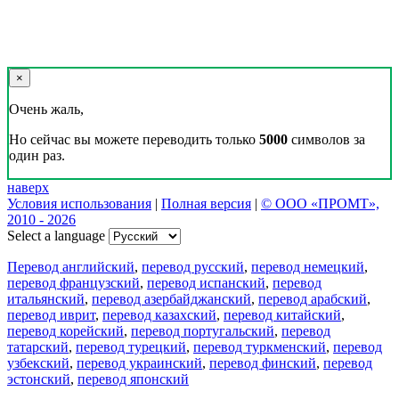
×
Очень жаль,
Но сейчас вы можете переводить только
5000
символов за
один раз.
наверх
Условия использования
|
Полная версия
|
© ООО «ПРОМТ»,
2010 - 2026
Select a language
Перевод английский
,
перевод русский
,
перевод немецкий
,
перевод французский
,
перевод испанский
,
перевод
итальянский
,
перевод азербайджанский
,
перевод арабский
,
перевод иврит
,
перевод казахский
,
перевод китайский
,
перевод корейский
,
перевод португальский
,
перевод
татарский
,
перевод турецкий
,
перевод туркменский
,
перевод
узбекский
,
перевод украинский
,
перевод финский
,
перевод
эстонский
,
перевод японский