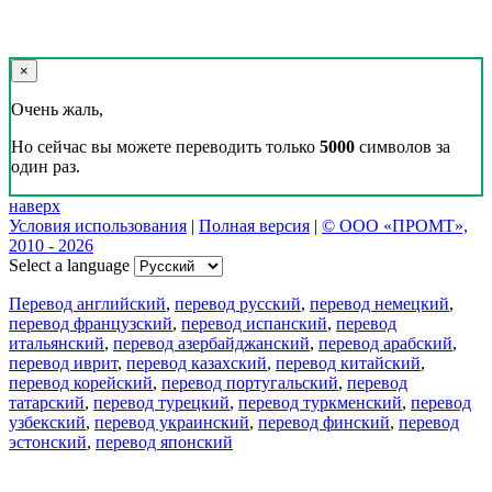
×
Очень жаль,
Но сейчас вы можете переводить только
5000
символов за
один раз.
наверх
Условия использования
|
Полная версия
|
© ООО «ПРОМТ»,
2010 - 2026
Select a language
Перевод английский
,
перевод русский
,
перевод немецкий
,
перевод французский
,
перевод испанский
,
перевод
итальянский
,
перевод азербайджанский
,
перевод арабский
,
перевод иврит
,
перевод казахский
,
перевод китайский
,
перевод корейский
,
перевод португальский
,
перевод
татарский
,
перевод турецкий
,
перевод туркменский
,
перевод
узбекский
,
перевод украинский
,
перевод финский
,
перевод
эстонский
,
перевод японский
Возможности