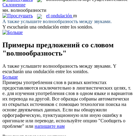
Склонение
мн.
волнообразности
el
ondulación
m
А также услышите
волнообразность
между звуками.
Y escucharán una
ondulación
entre los sonidos.
Примеры предложений со словом
"волнообразность"
А также услышите
волнообразность
между звуками.
Y
escucharán una
ondulación
entre los sonidos.
Больше
Примеры употребления слов в разных контекстах
предоставляются исключительно в лингвистических целях, т.
е. для изучения употребления слов в одном языке и вариантов
их перевода на другой. Все образцы собраны автоматически
из открытых источников с помощью технологии поиска на
основе двуязычных данных. Если вы обнаружили
орфографическую, пунктуационную или иную ошибку в
оригинале или переводе, используйте опцию "Сообщить о
проблеме" или
напишите нам