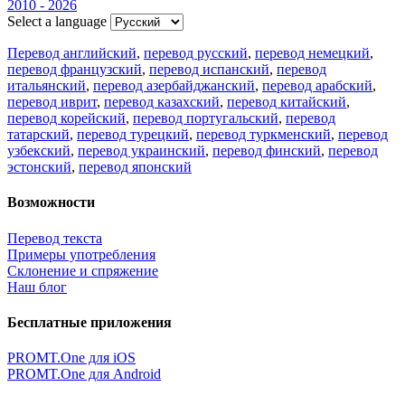
2010 - 2026
Select a language
Перевод английский
,
перевод русский
,
перевод немецкий
,
перевод французский
,
перевод испанский
,
перевод
итальянский
,
перевод азербайджанский
,
перевод арабский
,
перевод иврит
,
перевод казахский
,
перевод китайский
,
перевод корейский
,
перевод португальский
,
перевод
татарский
,
перевод турецкий
,
перевод туркменский
,
перевод
узбекский
,
перевод украинский
,
перевод финский
,
перевод
эстонский
,
перевод японский
Возможности
Перевод текста
Примеры употребления
Склонение и спряжение
Наш блог
Бесплатные приложения
PROMT.One для iOS
PROMT.One для Android