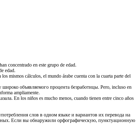
e han concentrado en este grupo
de edad
.
de edad
.
 los mismos cálculos, el mundo árabe cuenta con la cuarta parte del
у широко объявляемого процента безработицы.
Pero, incluso en
 informa ampliamente.
азала.
En los niños es mucho menos, cuando tienen entre cinco años
употребления слов в одном языке и вариантов их перевода на
анных. Если вы обнаружили орфографическую, пунктуационную