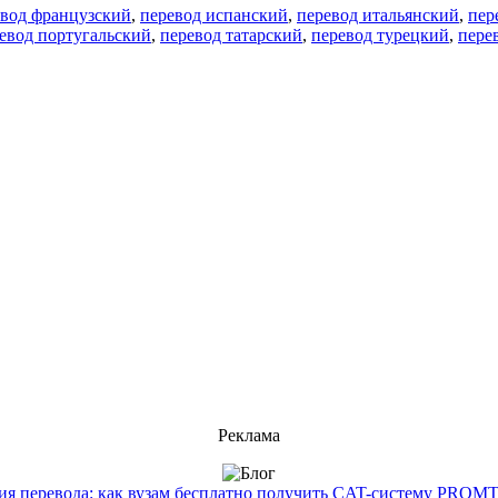
евод французский
,
перевод испанский
,
перевод итальянский
,
пер
евод португальский
,
перевод татарский
,
перевод турецкий
,
пере
Реклама
 перевода: как вузам бесплатно получить CAT-систему PROMT T