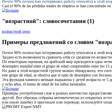
Почти 90% полностью потерявших работу относятся к этой
воз
Casi el 90% de las pérdidas totales de empleos se han concentrado en
"возрастной": словосочетания
(1)
возрастной ценз
Примеры предложений со словом "возр
Почти 90% полностью потерявших работу относятся к этой
воз
Заодно есть возможность сравнить себя со средним по
возрастн
По некоторым оценкам, на арабский мир приходится одна четв
desempleo mundial entre el grupo
de edad
comprendido entre los 15 y
Но даже в этой
возрастной
группе можно обнаружить, что соот
este grupo
de edad
, se observa que el ratio de desempleo con frecuen
Эта функция намного меньше выражена у детей возраста от 5 до
y ocho años, el tramo
de edad
de los niños mostrados.
Примеры употребления слов в разных контекстах предоставляют
другой. Все образцы собраны автоматически из открытых ист
или иную ошибку в оригинале или переводе, используйте опц