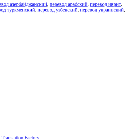
евод азербайджанский
,
перевод арабский
,
перевод иврит
,
вод туркменский
,
перевод узбекский
,
перевод украинский
,
ranslation Factory