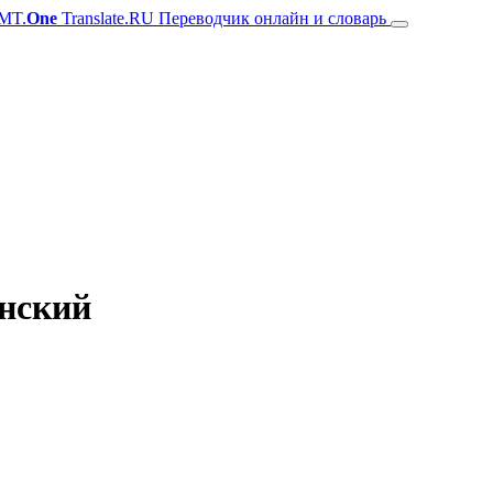
MT.
One
Translate.RU Переводчик онлайн и словарь
анский