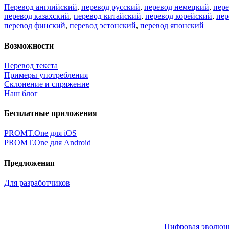
Перевод английский
,
перевод русский
,
перевод немецкий
,
пер
перевод казахский
,
перевод китайский
,
перевод корейский
,
пер
перевод финский
,
перевод эстонский
,
перевод японский
Возможности
Перевод текста
Примеры употребления
Склонение и спряжение
Наш блог
Бесплатные приложения
PROMT.One для iOS
PROMT.One для Android
Предложения
Для разработчиков
Цифровая эволюция