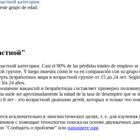
растной
категории.
 este grupo
de edad
.
астной"
растной
категории.
Casi el 90% de las pérdidas totales de empleos s
ой
группе.
Y luego muestra cómo le va en comparación con su grupo
ерть безработных мира в
возрастной
группе от 15 до 24 лет.
Según
 los 24 años.
ношение вакансий и безработицы составляет примерно половин
cia suele ser aproximadamente la mitad de la tasa de desempleo que se
 8 лет - это
возрастной
диапазон детей, которых я только что пок
ся исключительно в лингвистических целях, т. е. для изучения 
очников с помощью технологии поиска на основе двуязычных д
ию "Сообщить о проблеме" или
напишите нам