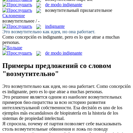
de modo indignante
возмутительный
прилагательное
Склонение
возмутительнее / -
indignante
Это
возмутительно
как идея, но она работает.
Como concepción es
indignante
, pero es lo que atrae a muchas
personas.
de modo indignante
Примеры предложений со словом
"возмутительно"
Это
возмутительно
как идея, но она работает.
Como concepción
es
indignante
, pero es lo que atrae a muchas personas.
Это решение является одним из наиболее
возмутительных
примеров био-пиратства за всю историю развития
интеллектуальной собственности.
Esa decisión es uno de los
ejemplos más
escandalosos
de biopiratería en la historia de los
sistemas de propiedad intelectual.
Я спросила, почему её партия позволяет себе высказывать
столь
возмутительные
обвинения и ложь по поводу