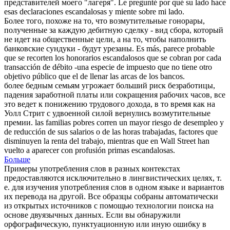
представителей моего "лагеря".
Le pregunté por qué su lado hace
esas declaraciones
escandalosas
y miente sobre mi lado.
Более того, похоже на то, что
возмутительные
гонорары,
полученные за каждую дебитную сделку - вид сбора, который
не идет на общественные цели, а на то, чтобы наполнить
банковские сундуки - будут урезаны.
Es más, parece probable
que se recorten los honorarios
escandalosos
que se cobran por cada
transacción de débito -una especie de impuesto que no tiene otro
objetivo público que el de llenar las arcas de los bancos.
более бедным семьям угрожает больший риск безработицы,
падения заработной платы или сокращения рабочих часов, все
это ведет к понижению трудового дохода, в то время как на
Уолл Стрит с удвоенной силой вернулись
возмутительные
премии.
las familias pobres corren un mayor riesgo de desempleo y
de reducción de sus salarios o de las horas trabajadas, factores que
disminuyen la renta del trabajo, mientras que en Wall Street han
vuelto a aparecer con profusión primas
escandalosas
.
Больше
Примеры употребления слов в разных контекстах
предоставляются исключительно в лингвистических целях, т.
е. для изучения употребления слов в одном языке и вариантов
их перевода на другой. Все образцы собраны автоматически
из открытых источников с помощью технологии поиска на
основе двуязычных данных. Если вы обнаружили
орфографическую, пунктуационную или иную ошибку в