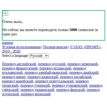
×
Очень жаль,
Но сейчас вы можете переводить только
5000
символов за
один раз.
наверх
Условия использования
|
Полная версия
|
© ООО «ПРОМТ»,
2010 - 2026
Select a language
Перевод английский
,
перевод русский
,
перевод немецкий
,
перевод французский
,
перевод испанский
,
перевод
итальянский
,
перевод азербайджанский
,
перевод арабский
,
перевод иврит
,
перевод казахский
,
перевод китайский
,
перевод корейский
,
перевод португальский
,
перевод
татарский
,
перевод турецкий
,
перевод туркменский
,
перевод
узбекский
,
перевод украинский
,
перевод финский
,
перевод
эстонский
,
перевод японский
Возможности