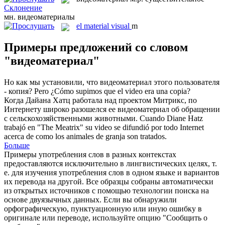
Склонение
мн.
видеоматериалы
el
material visual
m
Примеры предложений со словом
"видеоматериал"
Но как мы установили, что
видеоматериал
этого пользователя
- копия?
Pero ¿Cómo supimos que el video era una copia?
Когда Дайана Хатц работала над проектом Митрикс, по
Интернету широко разошелся ее
видеоматериал
об обращении
с сельскохозяйственными животными.
Cuando Diane Hatz
trabajó en "The Meatrix" su video se difundió por todo Internet
acerca de como los animales de granja son tratados.
Больше
Примеры употребления слов в разных контекстах
предоставляются исключительно в лингвистических целях, т.
е. для изучения употребления слов в одном языке и вариантов
их перевода на другой. Все образцы собраны автоматически
из открытых источников с помощью технологии поиска на
основе двуязычных данных. Если вы обнаружили
орфографическую, пунктуационную или иную ошибку в
оригинале или переводе, используйте опцию "Сообщить о