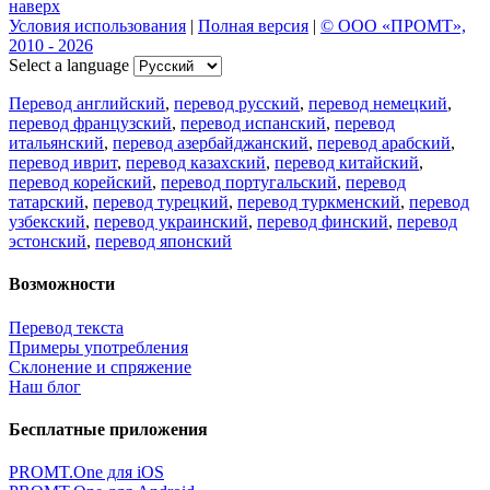
наверх
Условия использования
|
Полная версия
|
© ООО «ПРОМТ»,
2010 - 2026
Select a language
Перевод английский
,
перевод русский
,
перевод немецкий
,
перевод французский
,
перевод испанский
,
перевод
итальянский
,
перевод азербайджанский
,
перевод арабский
,
перевод иврит
,
перевод казахский
,
перевод китайский
,
перевод корейский
,
перевод португальский
,
перевод
татарский
,
перевод турецкий
,
перевод туркменский
,
перевод
узбекский
,
перевод украинский
,
перевод финский
,
перевод
эстонский
,
перевод японский
Возможности
Перевод текста
Примеры употребления
Склонение и спряжение
Наш блог
Бесплатные приложения
PROMT.One для iOS