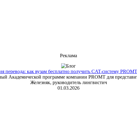
Реклама
 перевода: как вузам бесплатно получить CAT-систему PROMT T
енный Академической программе компании PROMT для представит
Железняк, руководитель лингвистич
01.03.2026