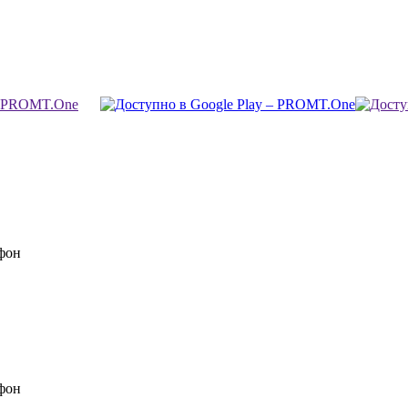
фон
фон