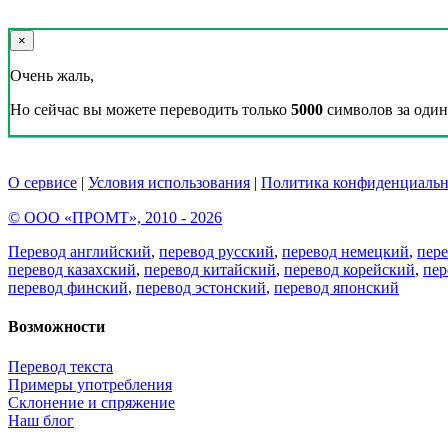
×
Очень жаль,
Но сейчас вы можете переводить только
5000
символов за один 
О сервисе
|
Условия использования
|
Политика конфиденциальн
© ООО «ПРОМТ», 2010 - 2026
Перевод английский
,
перевод русский
,
перевод немецкий
,
пер
перевод казахский
,
перевод китайский
,
перевод корейский
,
пер
перевод финский
,
перевод эстонский
,
перевод японский
Возможности
Перевод текста
Примеры употребления
Склонение и спряжение
Наш блог