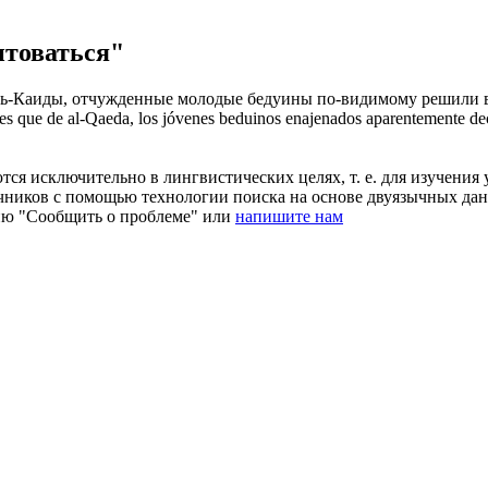
нтоваться"
й аль-Каиды, отчужденные молодые бедуины по-видимому решили
o es que de al-Qaeda, los jóvenes beduinos enajenados aparentemente de
ся исключительно в лингвистических целях, т. е. для изучения 
очников с помощью технологии поиска на основе двуязычных д
ию "Сообщить о проблеме" или
напишите нам