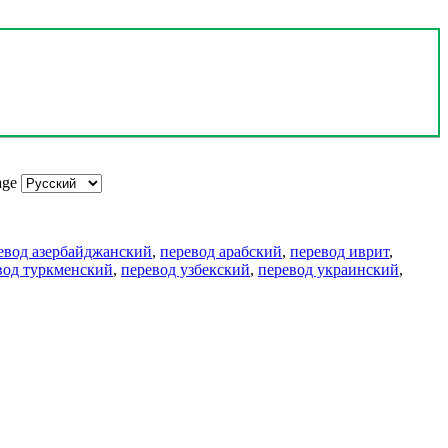
age
евод азербайджанский
,
перевод арабский
,
перевод иврит
,
вод туркменский
,
перевод узбекский
,
перевод украинский
,