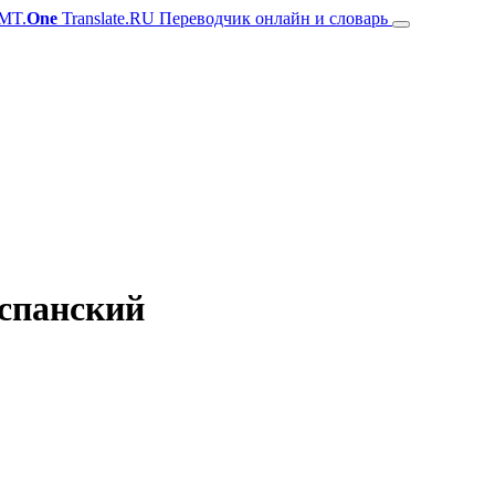
MT.
One
Translate.RU Переводчик онлайн и словарь
испанский