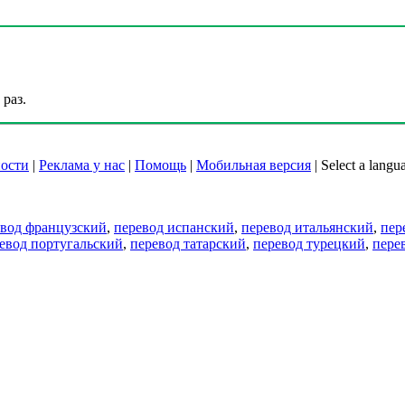
раз.
ости
|
Реклама у нас
|
Помощь
|
Мобильная версия
|
Select a langu
евод французский
,
перевод испанский
,
перевод итальянский
,
пер
евод португальский
,
перевод татарский
,
перевод турецкий
,
пере