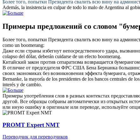
Более того, попытки Президента свалить всю вину на админи
Además, la insistencia en culpar de todo lo malo de Argentina al g
Примеры предложений со словом "буме
Более того, попытки Президента свалить всю вину на админи
como un
boomerang
:
Даже если страны избегнут непосредственного удара, вызванно
colapso del dólar, deberán cuidarse de un efecto
boomerang
.
Китайский закон против сепаратизма возвращается
бумерангом
В отличие от председателя ФРС США Бена Бернанка большинств
своих экономиках без возникновения эффекта
бумеранга
, отра
Bernanke, la mayoría de los presidentes de los bancos centrales de l
interés y de cambio.
Примеры употребления слов в разных контекстах предоставляют
другой. Все образцы собраны автоматически из открытых ист
или иную ошибку в оригинале или переводе, используйте опц
PROMT Expert NMT
Переводчик для переводчиков