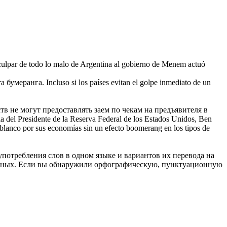
 culpar de todo lo malo de Argentina al gobierno de Menem actuó
та
бумеранга
.
Incluso si los países evitan el golpe inmediato de un
 не могут предоставлять заем по чекам на предъявителя в
ia del Presidente de la Reserva Federal de los Estados Unidos, Ben
 blanco por sus economías sin un efecto
boomerang
en los tipos de
употребления слов в одном языке и вариантов их перевода на
анных. Если вы обнаружили орфографическую, пунктуационную