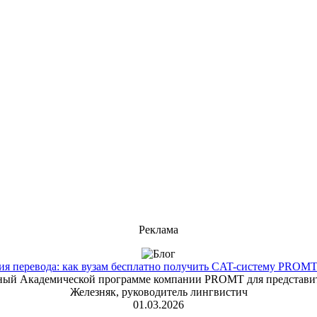
Реклама
 перевода: как вузам бесплатно получить CAT-систему PROMT T
енный Академической программе компании PROMT для представит
Железняк, руководитель лингвистич
01.03.2026