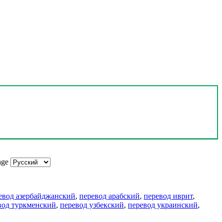
age
евод азербайджанский
,
перевод арабский
,
перевод иврит
,
вод туркменский
,
перевод узбекский
,
перевод украинский
,