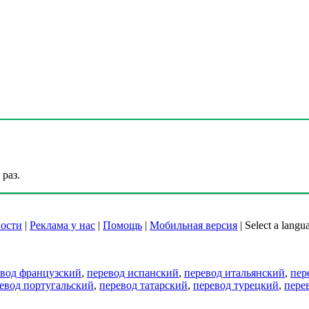
раз.
ости
|
Реклама у нас
|
Помощь
|
Мобильная версия
|
Select a langu
евод французский
,
перевод испанский
,
перевод итальянский
,
пер
евод португальский
,
перевод татарский
,
перевод турецкий
,
пере