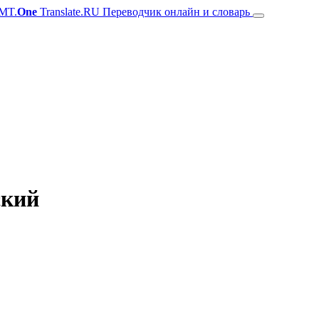
MT.
One
Translate.RU Переводчик онлайн и словарь
ский