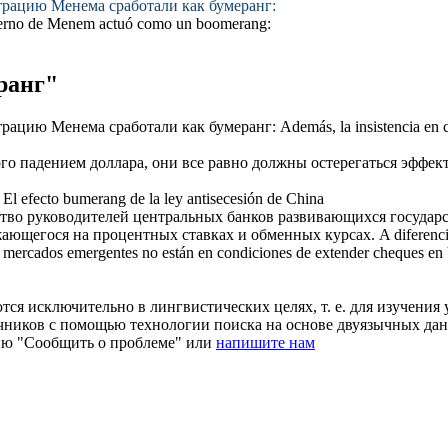
страцию Менема сработали как
бумеранг
:
obierno de Menem actuó como un
boomerang
:
ранг"
страцию Менема сработали как
бумеранг
:
Además, la insistencia en
го падением доллара, они все равно должны остерегаться эффек
El efecto
bumerang
de la ley antisecesión de China
о руководителей центральных банков развивающихся государств
жающегося на процентных ставках и обменных курсах.
A diferenc
os mercados emergentes no están en condiciones de extender cheques en
ся исключительно в лингвистических целях, т. е. для изучения 
очников с помощью технологии поиска на основе двуязычных д
ию "Сообщить о проблеме" или
напишите нам