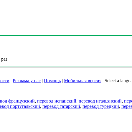
раз.
ости
|
Реклама у нас
|
Помощь
|
Мобильная версия
|
Select a langu
евод французский
,
перевод испанский
,
перевод итальянский
,
пер
евод португальский
,
перевод татарский
,
перевод турецкий
,
пере