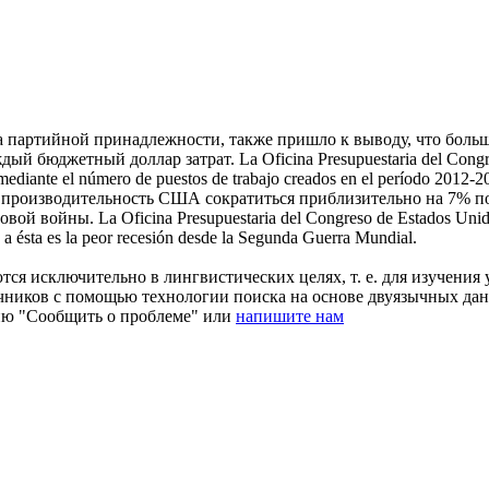
та партийной принадлежности, также пришло к выводу, что бол
аждый бюджетный доллар затрат.
La Oficina Presupuestaria del Congre
a mediante el número de puestos de trabajo creados en el período 2012-2
то производительность США сократиться приблизительно на 7% п
ровой войны.
La Oficina Presupuestaria del Congreso de Estados Unid
 a ésta es la peor recesión desde la Segunda Guerra Mundial.
ся исключительно в лингвистических целях, т. е. для изучения 
очников с помощью технологии поиска на основе двуязычных д
ию "Сообщить о проблеме" или
напишите нам