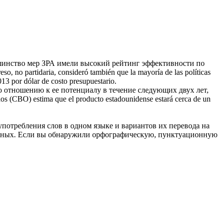
ьшинство мер ЗРА имели высокий рейтинг эффективности по
so, no partidaria, consideró también que la mayoría de las políticas
013 por dólar de costo presupuestario.
о отношению к ее потенциалу в течение следующих двух лет,
os (CBO) estima que el producto estadounidense estará cerca de un
употребления слов в одном языке и вариантов их перевода на
анных. Если вы обнаружили орфографическую, пунктуационную