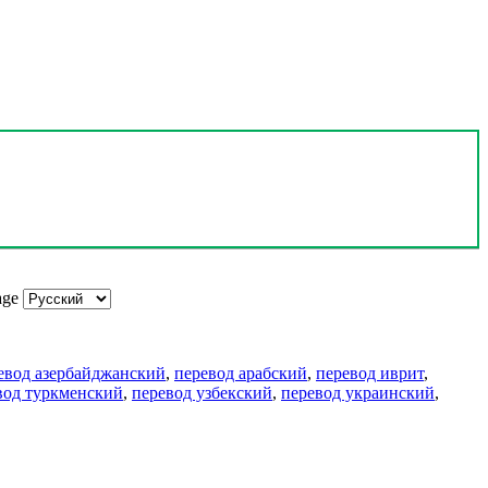
age
евод азербайджанский
,
перевод арабский
,
перевод иврит
,
вод туркменский
,
перевод узбекский
,
перевод украинский
,