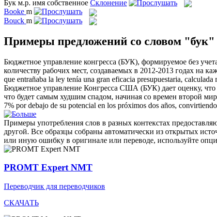
Бук
м.р.
имя собственное
Склонение
Booke
m
Bouck
m
Примеры предложений со словом "бук"
Бюджетное управление конгресса (
БУК
), формируемое без уче
количеству рабочих мест, создаваемых в 2012-2013 годах на к
que entrañaba la ley tenía una gran eficacia presupuestaria, calculad
Бюджетное управление Конгресса США (
БУК
) дает оценку, ч
что будет самым худшим спадом, начиная со времен второй ми
7% por debajo de su potencial en los próximos dos años, convirtiendo
Примеры употребления слов в разных контекстах предоставляют
другой. Все образцы собраны автоматически из открытых ист
или иную ошибку в оригинале или переводе, используйте опц
PROMT Expert NMT
Переводчик для переводчиков
СКАЧАТЬ