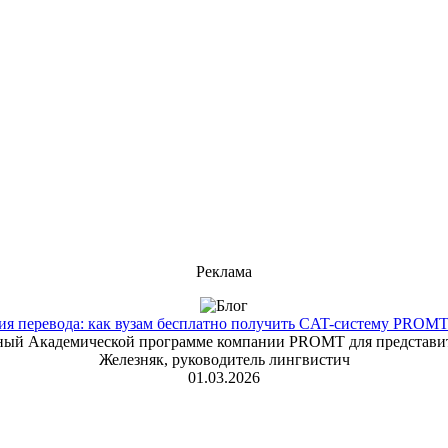
Реклама
 перевода: как вузам бесплатно получить CAT-систему PROMT T
енный Академической программе компании PROMT для представит
Железняк, руководитель лингвистич
01.03.2026