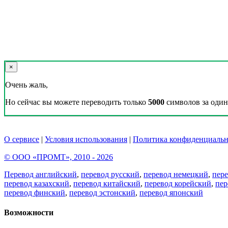
×
Очень жаль,
Но сейчас вы можете переводить только
5000
символов за один 
О сервисе
|
Условия использования
|
Политика конфиденциальн
© ООО «ПРОМТ», 2010 - 2026
Перевод английский
,
перевод русский
,
перевод немецкий
,
пер
перевод казахский
,
перевод китайский
,
перевод корейский
,
пер
перевод финский
,
перевод эстонский
,
перевод японский
Возможности