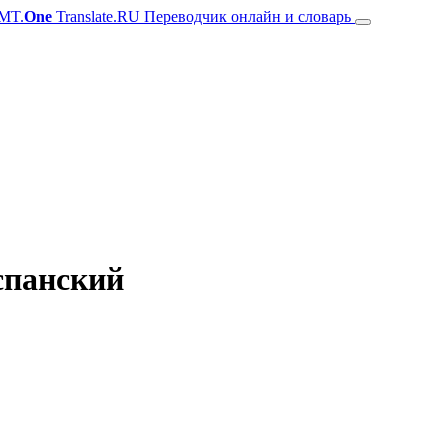
MT.
One
Translate.RU Переводчик онлайн и словарь
спанский