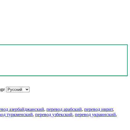
age
евод азербайджанский
,
перевод арабский
,
перевод иврит
,
вод туркменский
,
перевод узбекский
,
перевод украинский
,