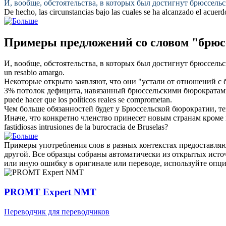
И, вообще, обстоятельства, в которых был достигнут
брюссель
De hecho, las circunstancias bajo las cuales se ha alcanzado el acuer
Примеры предложений со словом "брюс
И, вообще, обстоятельства, в которых был достигнут
брюссель
un resabio amargo.
Некоторые открыто заявляют, что они "устали от отношений с
3% потолок дефицита, навязанный
брюссельскими
бюрократами
puede hacer que los políticos reales se comprometan.
Чем больше обязанностей будет у
Брюссельской
бюрократии, те
Иначе, что конкретно членство принесет новым странам кром
fastidiosas intrusiones de la burocracia
de Bruselas
?
Примеры употребления слов в разных контекстах предоставляют
другой. Все образцы собраны автоматически из открытых ист
или иную ошибку в оригинале или переводе, используйте опц
PROMT Expert NMT
Переводчик для переводчиков