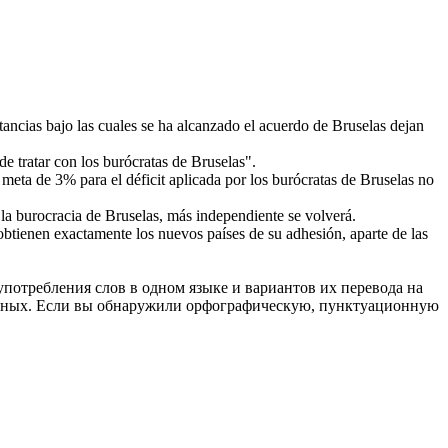
tancias bajo las cuales se ha alcanzado el acuerdo
de Bruselas
dejan
de tratar con los burócratas
de Bruselas
".
 meta de 3% para el déficit aplicada por los burócratas
de Bruselas
no
 la burocracia
de Bruselas
, más independiente se volverá.
obtienen exactamente los nuevos países de su adhesión, aparte de las
употребления слов в одном языке и вариантов их перевода на
анных. Если вы обнаружили орфографическую, пунктуационную