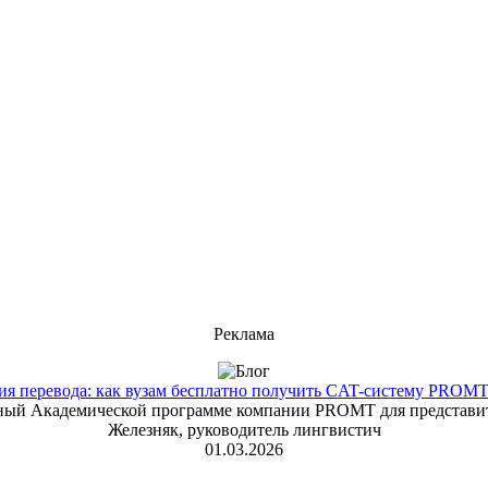
Реклама
 перевода: как вузам бесплатно получить CAT-систему PROMT T
енный Академической программе компании PROMT для представит
Железняк, руководитель лингвистич
01.03.2026