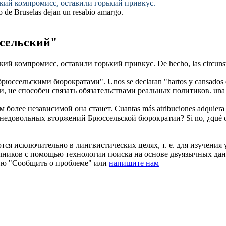
ский
компромисс, оставили горький привкус.
do
de Bruselas
dejan un resabio amargo.
сельский"
ский
компромисс, оставили горький привкус.
De hecho, las circuns
брюссельскими
бюрократами".
Unos se declaran "hartos y cansados 
, не способен связать обязательствами реальных политиков.
una
м более независимой она станет.
Cuantas más atribuciones adquiera
е недовольных вторжений
Брюссельской
бюрократии?
Si no, ¿qué 
ся исключительно в лингвистических целях, т. е. для изучения 
очников с помощью технологии поиска на основе двуязычных д
ию "Сообщить о проблеме" или
напишите нам