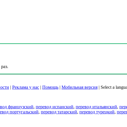
раз.
ости
|
Реклама у нас
|
Помощь
|
Мобильная версия
|
Select a langu
евод французский
,
перевод испанский
,
перевод итальянский
,
пер
евод португальский
,
перевод татарский
,
перевод турецкий
,
пере