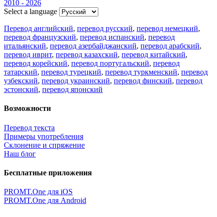
2010 - 2026
Select a language
Перевод английский
,
перевод русский
,
перевод немецкий
,
перевод французский
,
перевод испанский
,
перевод
итальянский
,
перевод азербайджанский
,
перевод арабский
,
перевод иврит
,
перевод казахский
,
перевод китайский
,
перевод корейский
,
перевод португальский
,
перевод
татарский
,
перевод турецкий
,
перевод туркменский
,
перевод
узбекский
,
перевод украинский
,
перевод финский
,
перевод
эстонский
,
перевод японский
Возможности
Перевод текста
Примеры употребления
Склонение и спряжение
Наш блог
Бесплатные приложения
PROMT.One для iOS
PROMT.One для Android