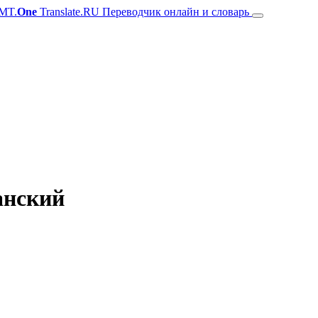
MT.
One
Translate.RU Переводчик онлайн и словарь
анский