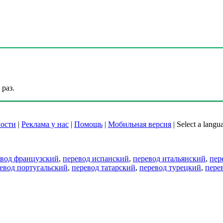
раз.
ости
|
Реклама у нас
|
Помощь
|
Мобильная версия
|
Select a langu
евод французский
,
перевод испанский
,
перевод итальянский
,
пер
евод португальский
,
перевод татарский
,
перевод турецкий
,
пере