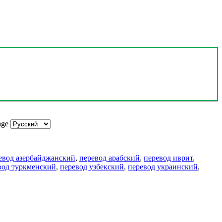
age
евод азербайджанский
,
перевод арабский
,
перевод иврит
,
вод туркменский
,
перевод узбекский
,
перевод украинский
,