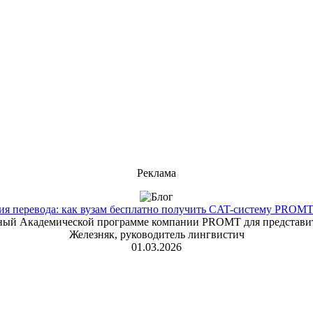
Реклама
 перевода: как вузам бесплатно получить CAT-систему PROMT T
енный Академической программе компании PROMT для представит
Железняк, руководитель лингвистич
01.03.2026