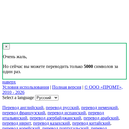
×
Очень жаль,
Но сейчас вы можете переводить только
5000
символов за
один раз.
наверх
Условия использования
|
Полная версия
|
© ООО «ПРОМТ»,
2010 - 2026
Select a language
Перевод английский
,
перевод русский
,
перевод немецкий
,
перевод французский
,
перевод испанский
,
перевод
итальянский
,
перевод азербайджанский
,
перевод арабский
,
перевод иврит
,
перевод казахский
,
перевод китайский
,
перевод корейский
,
перевод португальский
,
перевод