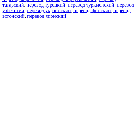
татарский
,
перевод турецкий
,
перевод туркменский
,
перевод
узбекский
,
перевод украинский
,
перевод финский
,
перевод
эстонский
,
перевод японский
Возможности
Перевод текста
Примеры употребления
Склонение и спряжение
Наш блог
Бесплатные приложения
PROMT.One для iOS
PROMT.One для Android
Предложения
Для разработчиков
Копировать текст
Копировать перевод