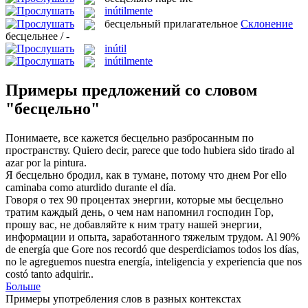
inútilmente
бесцельный
прилагательное
Склонение
бесцельнее / -
inútil
inútilmente
Примеры предложений со словом
"бесцельно"
Понимаете, все кажется
бесцельно
разбросанным по
пространству.
Quiero decir, parece que todo hubiera sido tirado al
azar por la pintura.
Я
бесцельно
бродил, как в тумане, потому что днем
Por ello
caminaba como aturdido durante el día.
Говоря о тех 90 процентах энергии, которые мы
бесцельно
тратим каждый день, о чем нам напомнил господин Гор,
прошу вас, не добавляйте к ним трату нашей энергии,
информации и опыта, заработанного тяжелым трудом.
Al 90%
de energía que Gore nos recordó que desperdiciamos todos los días,
no le agreguemos nuestra energía, inteligencia y experiencia que nos
costó tanto adquirir..
Больше
Примеры употребления слов в разных контекстах