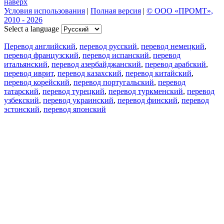
наверх
Условия использования
|
Полная версия
|
© ООО «ПРОМТ»,
2010 - 2026
Select a language
Перевод английский
,
перевод русский
,
перевод немецкий
,
перевод французский
,
перевод испанский
,
перевод
итальянский
,
перевод азербайджанский
,
перевод арабский
,
перевод иврит
,
перевод казахский
,
перевод китайский
,
перевод корейский
,
перевод португальский
,
перевод
татарский
,
перевод турецкий
,
перевод туркменский
,
перевод
узбекский
,
перевод украинский
,
перевод финский
,
перевод
эстонский
,
перевод японский
Возможности
Перевод текста
Примеры употребления
Склонение и спряжение
Наш блог
Бесплатные приложения
PROMT.One для iOS
PROMT.One для Android