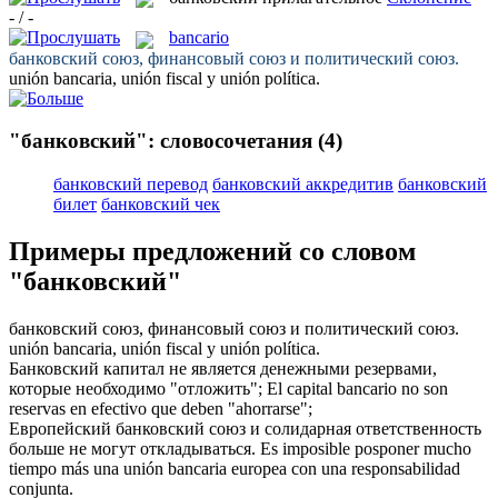
- / -
bancario
банковский
союз, финансовый союз и политический союз.
unión
bancaria
, unión fiscal y unión política.
"банковский": словосочетания
(4)
банковский перевод
банковский аккредитив
банковский
билет
банковский чек
Примеры предложений со словом
"банковский"
банковский
союз, финансовый союз и политический союз.
unión
bancaria
, unión fiscal y unión política.
Банковский
капитал не является денежными резервами,
которые необходимо "отложить";
El capital
bancario
no son
reservas en efectivo que deben "ahorrarse";
Европейский
банковский
союз и солидарная ответственность
больше не могут откладываться.
Es imposible posponer mucho
tiempo más una unión
bancaria
europea con una responsabilidad
conjunta.