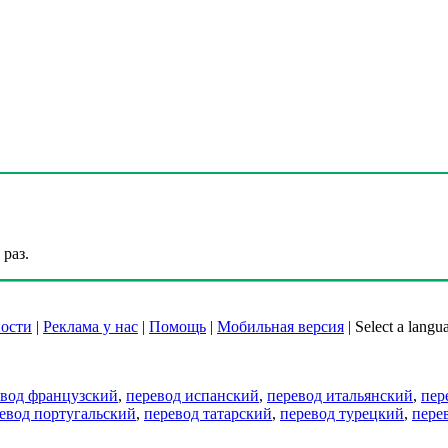
раз.
ости
|
Реклама у нас
|
Помощь
|
Мобильная версия
|
Select a langu
евод французский
,
перевод испанский
,
перевод итальянский
,
пер
евод португальский
,
перевод татарский
,
перевод турецкий
,
пере