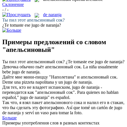
Склонение
- / -
de naranja
Ты пил этот
апельсиновый
сок?
¿Te tomaste ese jugo
de naranja
?
Примеры предложений со словом
"апельсиновый"
Ты пил этот
апельсиновый
сок?
¿Te tomaste ese jugo
de naranja
?
Девочка обычно пьёт
апельсиновый
сок.
La niña usualmente
bebe jugo
de naranja
.
Дайте мне мини-пиццу "Наполетана" и
апельсиновый
сок.
Deme una pizzeta napolitana y un jugo
de naranja
.
Для тех, кто не владеет испанским, jugo de naranja -
переводится как "
апельсиновый
сок".
Para quienes no hablan
español," jugo
de naranja
" es español.
Так что, я взял пакет
апельсинового
сока и налил его в стакан,
что бы сделать эту фотографию.
Así que tomé un cartón de jugo
de naranja
y serví un vaso para tomar la foto.
Больше
Примеры употребления слов в разных контекстах