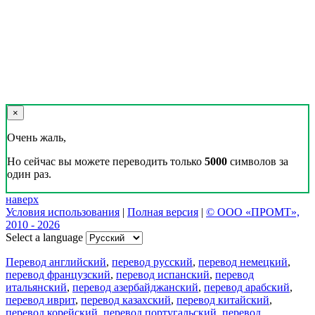
×
Очень жаль,
Но сейчас вы можете переводить только
5000
символов за
один раз.
наверх
Условия использования
|
Полная версия
|
© ООО «ПРОМТ»,
2010 - 2026
Select a language
Перевод английский
,
перевод русский
,
перевод немецкий
,
перевод французский
,
перевод испанский
,
перевод
итальянский
,
перевод азербайджанский
,
перевод арабский
,
перевод иврит
,
перевод казахский
,
перевод китайский
,
перевод корейский
,
перевод португальский
,
перевод