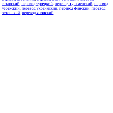
татарский
,
перевод турецкий
,
перевод туркменский
,
перевод
узбекский
,
перевод украинский
,
перевод финский
,
перевод
эстонский
,
перевод японский
Возможности
Перевод текста
Примеры употребления
Склонение и спряжение
Наш блог
Бесплатные приложения
PROMT.One для iOS
PROMT.One для Android
Предложения
Для разработчиков
Копировать текст
Копировать перевод