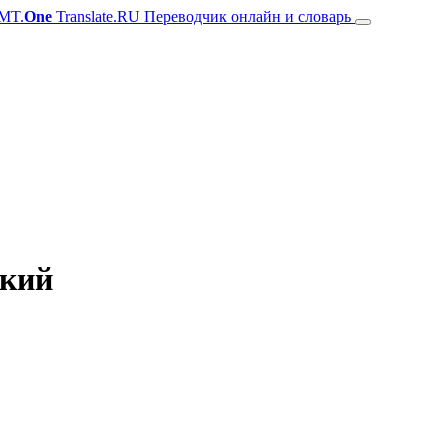
MT.
One
Translate.RU Переводчик онлайн и словарь
ский