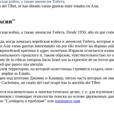
йская война, а также
аннексия
Тибета.
n
del Tíbet, se han librado varias guerras entre estados en Asia.
ксия"
йская война, а также
аннексия
Тибета.
Desde 1950, año en que come
а, когда началась корейская война и
аннексия
Тибета, которые 
n Asia varias guerras interestatales sin por ello resolver las disputas asi
европейской критики в адрес политики Израиля отличается изли
ониального прошлого и, таким образом, чувствительностью по 
e de la críticas europeas hacia Israel son la expresión de un fervor q
aelí que parece una
anexión
.
лем территории, на которой палестинцы стремятся создать свое 
en ampliar su Estado.
дии над штатами Джамму и Кашмир, пятую часть которых он окк
 Cachemira, un cuarto del cual ocupó tras la
anexión
del Tíbet.
ся исключительно в лингвистических целях, т. е. для изучения 
очников с помощью технологии поиска на основе двуязычных д
ию "Сообщить о проблеме" или
напишите нам