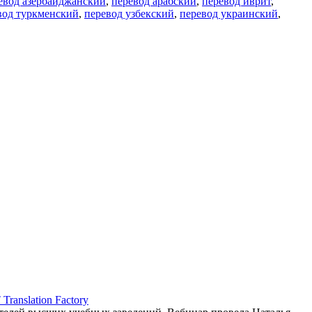
евод азербайджанский
,
перевод арабский
,
перевод иврит
,
вод туркменский
,
перевод узбекский
,
перевод украинский
,
ranslation Factory