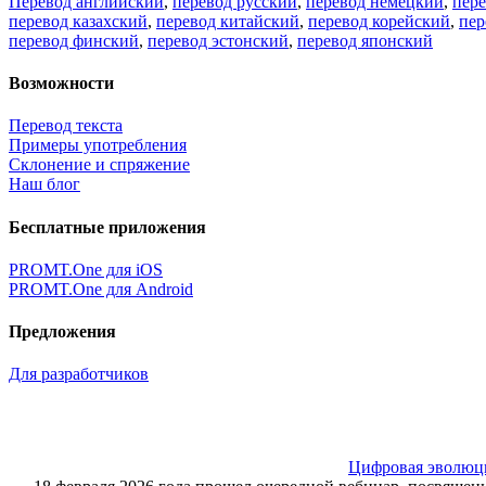
Перевод английский
,
перевод русский
,
перевод немецкий
,
пер
перевод казахский
,
перевод китайский
,
перевод корейский
,
пер
перевод финский
,
перевод эстонский
,
перевод японский
Возможности
Перевод текста
Примеры употребления
Склонение и спряжение
Наш блог
Бесплатные приложения
PROMT.One для iOS
PROMT.One для Android
Предложения
Для разработчиков
Цифровая эволюция