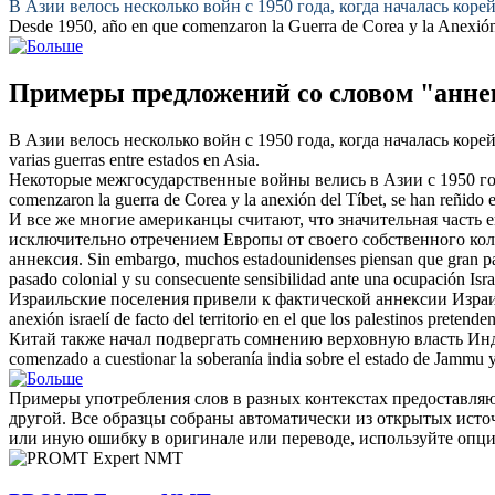
В Азии велось несколько войн с 1950 года, когда началась коре
Desde 1950, año en que comenzaron la Guerra de Corea y la
Anexió
Примеры предложений со словом "анне
В Азии велось несколько войн с 1950 года, когда началась коре
varias guerras entre estados en Asia.
Некоторые межгосударственные войны велись в Азии с 1950 год
comenzaron la guerra de Corea y la
anexión
del Tíbet, se han reñido e
И все же многие американцы считают, что значительная часть 
исключительно отречением Европы от своего собственного кол
аннексия
.
Sin embargo, muchos estadounidenses piensan que gran part
pasado colonial y su consecuente sensibilidad ante una ocupación Isr
Израильские поселения привели к фактической
аннексии
Израи
anexión
israelí de facto del territorio en el que los palestinos pretend
Китай также начал подвергать сомнению верховную власть Ин
comenzado a cuestionar la soberanía india sobre el estado de Jammu y
Примеры употребления слов в разных контекстах предоставляют
другой. Все образцы собраны автоматически из открытых ист
или иную ошибку в оригинале или переводе, используйте опц