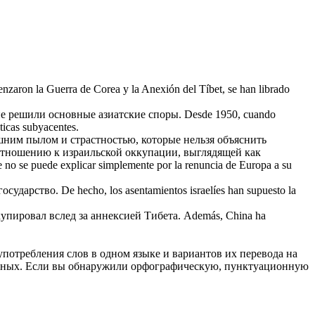
nzaron la Guerra de Corea y la
Anexión
del Tíbet, se han librado
не решили основные азиатские споры.
Desde 1950, cuando
áticas subyacentes.
шним пылом и страстностью, которые нельзя объяснить
отношению к израильской оккупации, выглядящей как
ue no se puede explicar simplemente por la renuncia de Europa a su
государство.
De hecho, los asentamientos israelíes han supuesto la
упировал вслед за
аннексией
Тибета.
Además, China ha
употребления слов в одном языке и вариантов их перевода на
анных. Если вы обнаружили орфографическую, пунктуационную