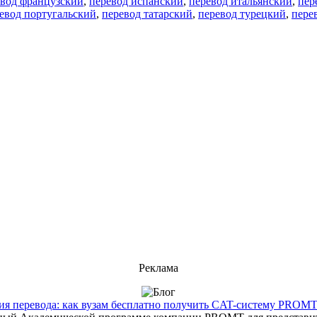
евод французский
,
перевод испанский
,
перевод итальянский
,
пер
евод португальский
,
перевод татарский
,
перевод турецкий
,
пере
Реклама
 перевода: как вузам бесплатно получить CAT-систему PROMT T