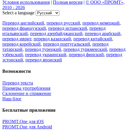
Условия использования
|
Полная версия
|
© ООО «ПРОМТ»,
2010 - 2026
Select a language
Перевод английский
,
перевод русский
,
перевод немецкий
,
перевод французский
,
перевод испанский
,
перевод
итальянский
,
перевод азербайджанский
,
перевод арабский
,
перевод иврит
,
перевод казахский
,
перевод китайский
,
перевод корейский
,
перевод португальский
,
перевод
татарский
,
перевод турецкий
,
перевод туркменский
,
перевод
узбекский
,
перевод украинский
,
перевод финский
,
перевод
эстонский
,
перевод японский
Возможности
Перевод текста
Примеры употребления
Склонение и спряжение
Наш блог
Бесплатные приложения
PROMT.One для iOS
PROMT.One для Android