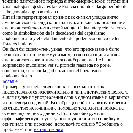
течение длительного периода
англо-американской
гегемонии.
Una analogía sugestiva es la de Francia durante el largo período de
la hegemonía
angloamericana
.
Китай интерпретировал кризис как символ упадка
англо-
американского
бренда капитализма, а также как ослабление
американской экономической мощи.
China interpretó esa crisis
como la simbolización de la decadencia del capitalismo
angloamericano
y el debilitamiento del poder económico de los
Estados Unidos.
Он был бы ошеломлен, узнав, что его предсказание было
реализовано, но не коммунизмом, а глобализацией
англо-
американского
экономического либерализма.
Le habría
sorprendido muchísimo ver su profecía realizada no por el
comunismo, sino por la globalización del liberalismo
angloamericano
.
Больше
Примеры употребления слов в разных контекстах
предоставляются исключительно в лингвистических целях, т.
е. для изучения употребления слов в одном языке и вариантов
их перевода на другой. Все образцы собраны автоматически
из открытых источников с помощью технологии поиска на
основе двуязычных данных. Если вы обнаружили
орфографическую, пунктуационную или иную ошибку в
оригинале или переводе, используйте опцию "Сообщить о
проблеме" или
напишите нам