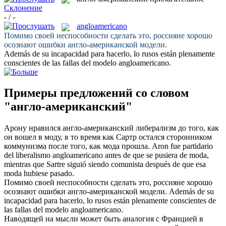
Склонение
- / -
angloamericano
Помимо своей неспособности сделать это, россияне хорошо
осознают ошибки
англо-американской
модели.
Además de su incapacidad para hacerlo, lo rusos están plenamente
conscientes de las fallas del modelo
angloamericano
.
Примеры предложений со словом
"англо-американский"
Арону нравился
англо-американский
либерализм до того, как
он вошел в моду, в то время как Сартр остался сторонником
коммунизма после того, как мода прошла.
Aron fue partidario
del liberalismo
angloamericano
antes de que se pusiera de moda,
mientras que Sartre siguió siendo comunista después de que esa
moda hubiese pasado.
Помимо своей неспособности сделать это, россияне хорошо
осознают ошибки
англо-американской
модели.
Además de su
incapacidad para hacerlo, lo rusos están plenamente conscientes de
las fallas del modelo
angloamericano
.
Наводящей на мысли может быть аналогия с Францией в