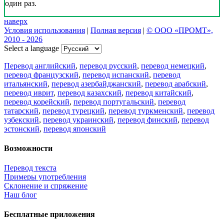
один раз.
наверх
Условия использования
|
Полная версия
|
© ООО «ПРОМТ»,
2010 - 2026
Select a language
Перевод английский
,
перевод русский
,
перевод немецкий
,
перевод французский
,
перевод испанский
,
перевод
итальянский
,
перевод азербайджанский
,
перевод арабский
,
перевод иврит
,
перевод казахский
,
перевод китайский
,
перевод корейский
,
перевод португальский
,
перевод
татарский
,
перевод турецкий
,
перевод туркменский
,
перевод
узбекский
,
перевод украинский
,
перевод финский
,
перевод
эстонский
,
перевод японский
Возможности
Перевод текста
Примеры употребления
Склонение и спряжение
Наш блог
Бесплатные приложения