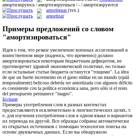
амортизируюсь / амортизируешься / - / амортизируются
amortiguar
(тех.)
amortizar
Примеры предложений со словом
"амортизироваться"
Идея о том, что резкое увеличение военных ассигнований в
воинственном мире (надеюсь, что временно) должно
амортизироваться
некоторым бюджетным дефицитом, не
противоречит здравой экономической политике, но только
если остальные статьи бюджета останутся "тощими".
La idea
de que un fuerte incremento en el gasto militar en un mundo (ojalá
temporalmente) belicoso debería ser
amortizada
con algunos déficits
es consistente con la política económica sana, pero sólo si el resto
del presupuesto permanece "magro".
Больше
Примеры употребления слов в разных контекстах
предоставляются исключительно в лингвистических целях, т.
е. для изучения употребления слов в одном языке и вариантов
их перевода на другой. Все образцы собраны автоматически
из открытых источников с помощью технологии поиска на
основе двуязычных данных. Если вы обнаружили