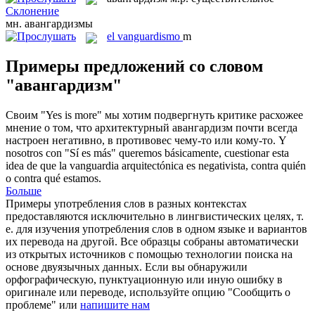
Склонение
мн.
авангардизмы
el
vanguardismo
m
Примеры предложений со словом
"авангардизм"
Своим "Yes is more" мы хотим подвергнуть критике расхожее
мнение о том, что архитектурный
авангардизм
почти всегда
настроен негативно, в противовес чему-то или кому-то.
Y
nosotros con "Sí es más" queremos básicamente, cuestionar esta
idea de que la vanguardia arquitectónica es negativista, contra quién
o contra qué estamos.
Больше
Примеры употребления слов в разных контекстах
предоставляются исключительно в лингвистических целях, т.
е. для изучения употребления слов в одном языке и вариантов
их перевода на другой. Все образцы собраны автоматически
из открытых источников с помощью технологии поиска на
основе двуязычных данных. Если вы обнаружили
орфографическую, пунктуационную или иную ошибку в
оригинале или переводе, используйте опцию "Сообщить о
проблеме" или
напишите нам