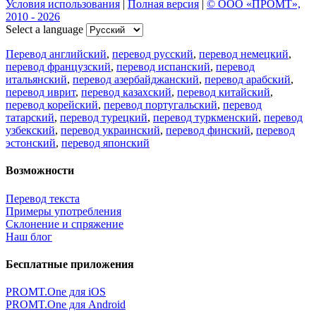
Условия использования
|
Полная версия
|
© ООО «ПРОМТ»,
2010 - 2026
Select a language
Перевод английский
,
перевод русский
,
перевод немецкий
,
перевод французский
,
перевод испанский
,
перевод
итальянский
,
перевод азербайджанский
,
перевод арабский
,
перевод иврит
,
перевод казахский
,
перевод китайский
,
перевод корейский
,
перевод португальский
,
перевод
татарский
,
перевод турецкий
,
перевод туркменский
,
перевод
узбекский
,
перевод украинский
,
перевод финский
,
перевод
эстонский
,
перевод японский
Возможности
Перевод текста
Примеры употребления
Склонение и спряжение
Наш блог
Бесплатные приложения
PROMT.One для iOS
PROMT.One для Android