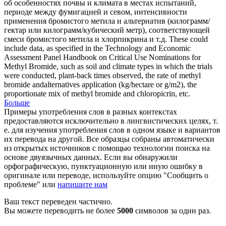
об особенностях почвы и климата в местах испытаний,
периоде между фумигацией и севом, интенсивности
применения бромистого метила и альтернатив (килограмм/
гектар или килограмм/кубический метр), соответствующей
смеси бромистого метила и
хлорпикрина
и т.д.
These could
include data, as specified in the Technology and Economic
Assessment Panel Handbook on Critical Use Nominations for
Methyl Bromide, such as soil and climate types in which the trials
were conducted, plant-back times observed, the rate of methyl
bromide andalternatives application (kg/hectare or g/m2), the
proportionate mix of methyl bromide and
chloropicrin
, etc.
Больше
Примеры употребления слов в разных контекстах
предоставляются исключительно в лингвистических целях, т.
е. для изучения употребления слов в одном языке и вариантов
их перевода на другой. Все образцы собраны автоматически
из открытых источников с помощью технологии поиска на
основе двуязычных данных. Если вы обнаружили
орфографическую, пунктуационную или иную ошибку в
оригинале или переводе, используйте опцию "Сообщить о
проблеме" или
напишите нам
Ваш текст переведен частично.
Вы можете переводить не более
5000
символов за один раз.