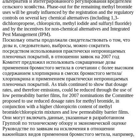
альтернатив и Интегрированного регулирования вредителей
сельского хозяйства.
Phase-out for the remaining methyl bromide
uses will be greatly influenced by the registration and the regulatory
controls on several key chemical alternatives (including 1,3-
dichloropropene,
chloropicrin
, methyl iodide and sulfuryl fluoride)
and by the incentives for non-chemical alternatives and Integrated
Pest Management (IPM).
Поскольку опыты продолжали свидетельствовать о том, что
дозы и, следовательно, выбросы, можно сократить
посредством использования практически непроницаемых
пленочных покрытий, в отношении заявок на 2007 год
Комитет предложил использовать сокращенные дозы
применения бромистого метила в сочетании с более высоким
содержанием
хлорпикрина
в смесях бромистого метила/
хлорпикрина и применением практически непроницаемых
пленочных покрытий.
As trials continued to show that dosage
rates, and therefore emissions, could be reduced through the use of
low permeability barrier films, for 2007 nominations the Committee
proposed to use reduced dosage rates for methyl bromide, in
conjunction with a higher
chloropicrin
content of methyl
bromide/chloropicrin mixtures and low permeability barrier films.
Они могут включать данные, указанные в разработанном
Группой по техническому обзору и экономической оценке
Руководстве по заявкам на исключения в отношении
важнейших видов применения бромистого метила, например,