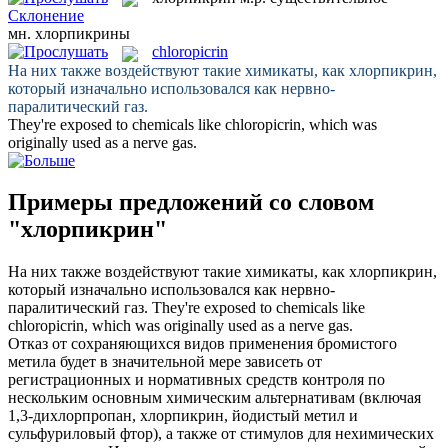
Склонение
мн.
хлорпикрины
chloropicrin
На них также воздействуют такие химикаты, как
хлорпикрин
,
который изначально использовался как нервно-
паралитический газ.
They're exposed to chemicals like
chloropicrin
, which was
originally used as a nerve gas.
Примеры предложений со словом
"хлорпикрин"
На них также воздействуют такие химикаты, как
хлорпикрин
,
который изначально использовался как нервно-
паралитический газ.
They're exposed to chemicals like
chloropicrin
, which was originally used as a nerve gas.
Отказ от сохраняющихся видов применения бромистого
метила будет в значительной мере зависеть от
регистрационных и нормативных средств контроля по
нескольким основным химическим альтернативам (включая
1,3-дихлорпропан,
хлорпикрин
, йодистый метил и
сульфуриловый фтор), а также от стимулов для нехимических