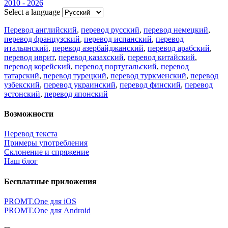
2010 - 2026
Select a language
Перевод английский
,
перевод русский
,
перевод немецкий
,
перевод французский
,
перевод испанский
,
перевод
итальянский
,
перевод азербайджанский
,
перевод арабский
,
перевод иврит
,
перевод казахский
,
перевод китайский
,
перевод корейский
,
перевод португальский
,
перевод
татарский
,
перевод турецкий
,
перевод туркменский
,
перевод
узбекский
,
перевод украинский
,
перевод финский
,
перевод
эстонский
,
перевод японский
Возможности
Перевод текста
Примеры употребления
Склонение и спряжение
Наш блог
Бесплатные приложения
PROMT.One для iOS
PROMT.One для Android