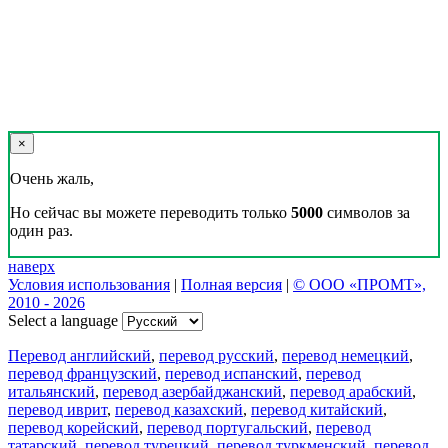
×
Очень жаль,
Но сейчас вы можете переводить только
5000
символов за
один раз.
наверх
Условия использования
|
Полная версия
|
© ООО «ПРОМТ»,
2010 - 2026
Select a language
Перевод английский
,
перевод русский
,
перевод немецкий
,
перевод французский
,
перевод испанский
,
перевод
итальянский
,
перевод азербайджанский
,
перевод арабский
,
перевод иврит
,
перевод казахский
,
перевод китайский
,
перевод корейский
,
перевод португальский
,
перевод
татарский
,
перевод турецкий
,
перевод туркменский
,
перевод