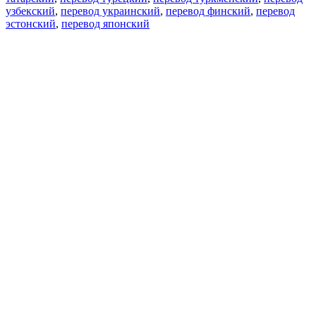
узбекский
,
перевод украинский
,
перевод финский
,
перевод
эстонский
,
перевод японский
Возможности
Перевод текста
Примеры употребления
Склонение и спряжение
Наш блог
Бесплатные приложения
PROMT.One для iOS
PROMT.One для Android
Предложения
Для разработчиков
Копировать текст
Копировать перевод
Сообщить о проблеме