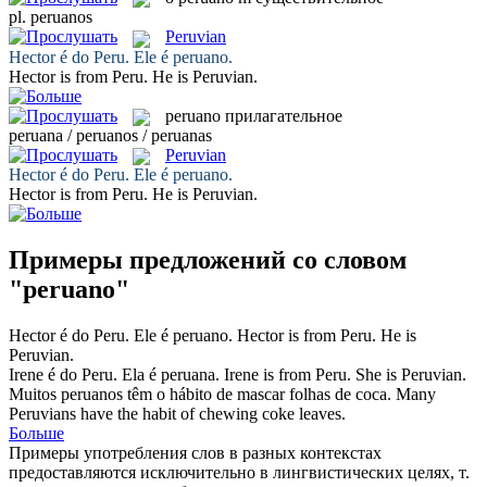
pl.
peruanos
Peruvian
Hector é do Peru. Ele é
peruano
.
Hector is from Peru. He is
Peruvian
.
peruano
прилагательное
peruana / peruanos / peruanas
Peruvian
Hector é do Peru. Ele é
peruano
.
Hector is from Peru. He is
Peruvian
.
Примеры предложений со словом
"peruano"
Hector é do Peru. Ele é
peruano
.
Hector is from Peru. He is
Peruvian
.
Irene é do Peru. Ela é
peruana
.
Irene is from Peru. She is
Peruvian
.
Muitos
peruanos
têm o hábito de mascar folhas de coca.
Many
Peruvians
have the habit of chewing coke leaves.
Больше
Примеры употребления слов в разных контекстах
предоставляются исключительно в лингвистических целях, т.