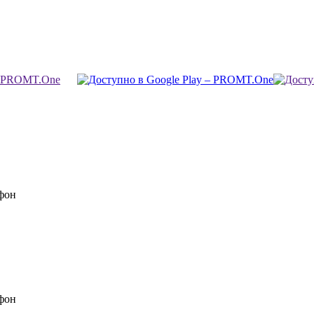
фон
фон