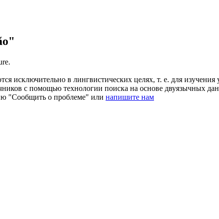
ão"
ure.
ся исключительно в лингвистических целях, т. е. для изучения 
очников с помощью технологии поиска на основе двуязычных д
ию "Сообщить о проблеме" или
напишите нам