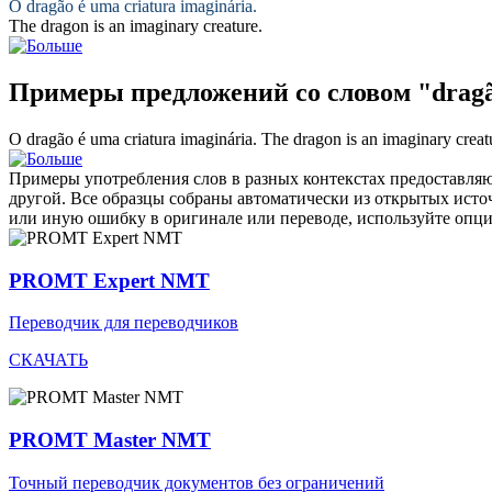
O
dragão
é uma criatura imaginária.
The
dragon
is an imaginary creature.
Примеры предложений со словом "drag
O
dragão
é uma criatura imaginária.
The
dragon
is an imaginary creat
Примеры употребления слов в разных контекстах предоставляют
другой. Все образцы собраны автоматически из открытых ист
или иную ошибку в оригинале или переводе, используйте опц
PROMT Expert NMT
Переводчик для переводчиков
СКАЧАТЬ
PROMT Master NMT
Точный переводчик документов без ограничений