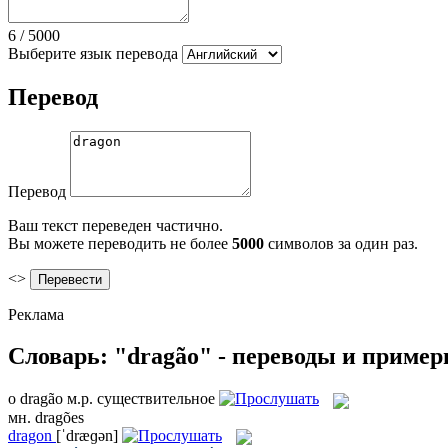
6
/
5000
Выберите язык перевода
Перевод
Перевод
Ваш текст переведен частично.
Вы можете переводить не более
5000
символов за один раз.
<>
Реклама
Словарь: "dragão" - переводы и приме
o
dragão
м.р.
существительное
мн.
dragões
dragon
[ˈdræɡən]