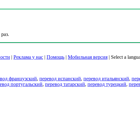
раз.
ости
|
Реклама у нас
|
Помощь
|
Мобильная версия
|
Select a langu
евод французский
,
перевод испанский
,
перевод итальянский
,
пер
евод португальский
,
перевод татарский
,
перевод турецкий
,
пере