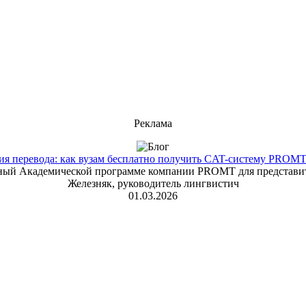
Реклама
 перевода: как вузам бесплатно получить CAT-систему PROMT T
енный Академической программе компании PROMT для представит
Железняк, руководитель лингвистич
01.03.2026