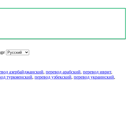
age
евод азербайджанский
,
перевод арабский
,
перевод иврит
,
вод туркменский
,
перевод узбекский
,
перевод украинский
,