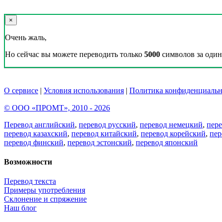
×
Очень жаль,
Но сейчас вы можете переводить только
5000
символов за один 
О сервисе
|
Условия использования
|
Политика конфиденциальн
© ООО «ПРОМТ», 2010 - 2026
Перевод английский
,
перевод русский
,
перевод немецкий
,
пер
перевод казахский
,
перевод китайский
,
перевод корейский
,
пер
перевод финский
,
перевод эстонский
,
перевод японский
Возможности
Перевод текста
Примеры употребления
Склонение и спряжение
Наш блог