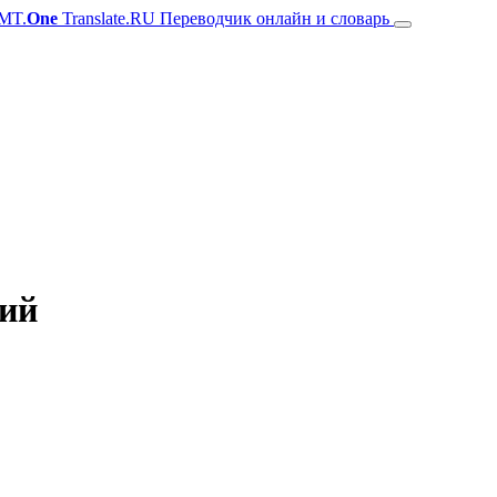
MT.
One
Translate.RU Переводчик онлайн и словарь
кий