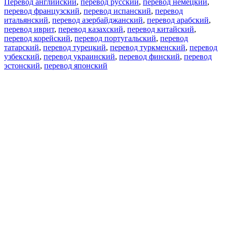
Перевод английский
,
перевод русский
,
перевод немецкий
,
перевод французский
,
перевод испанский
,
перевод
итальянский
,
перевод азербайджанский
,
перевод арабский
,
перевод иврит
,
перевод казахский
,
перевод китайский
,
перевод корейский
,
перевод португальский
,
перевод
татарский
,
перевод турецкий
,
перевод туркменский
,
перевод
узбекский
,
перевод украинский
,
перевод финский
,
перевод
эстонский
,
перевод японский
Возможности
Перевод текста
Примеры употребления
Склонение и спряжение
Наш блог
Бесплатные приложения
PROMT.One для iOS
PROMT.One для Android
Предложения
Для разработчиков