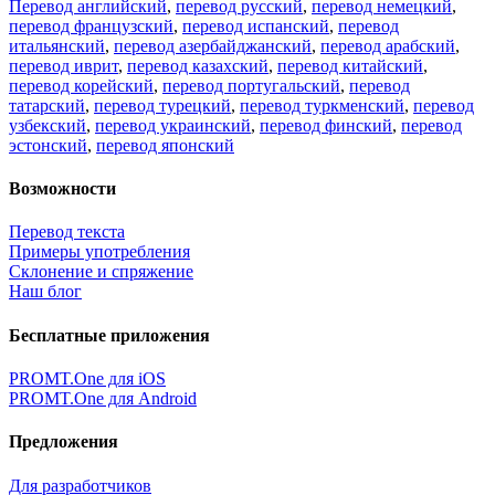
Перевод английский
,
перевод русский
,
перевод немецкий
,
перевод французский
,
перевод испанский
,
перевод
итальянский
,
перевод азербайджанский
,
перевод арабский
,
перевод иврит
,
перевод казахский
,
перевод китайский
,
перевод корейский
,
перевод португальский
,
перевод
татарский
,
перевод турецкий
,
перевод туркменский
,
перевод
узбекский
,
перевод украинский
,
перевод финский
,
перевод
эстонский
,
перевод японский
Возможности
Перевод текста
Примеры употребления
Склонение и спряжение
Наш блог
Бесплатные приложения
PROMT.One для iOS
PROMT.One для Android
Предложения
Для разработчиков