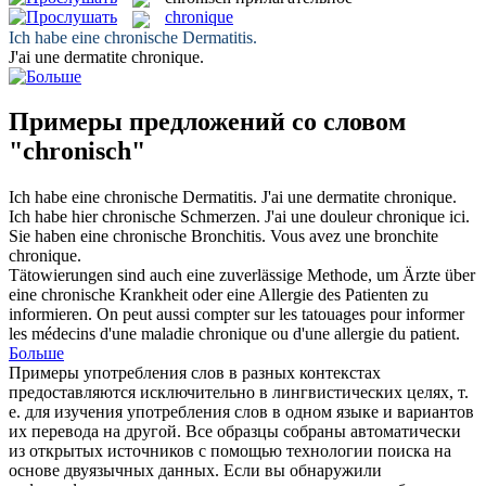
chronique
Ich habe eine
chronische
Dermatitis.
J'ai une dermatite
chronique
.
Примеры предложений со словом
"chronisch"
Ich habe eine
chronische
Dermatitis.
J'ai une dermatite
chronique
.
Ich habe hier
chronische
Schmerzen.
J'ai une douleur
chronique
ici.
Sie haben eine
chronische
Bronchitis.
Vous avez une bronchite
chronique
.
Tätowierungen sind auch eine zuverlässige Methode, um Ärzte über
eine
chronische
Krankheit oder eine Allergie des Patienten zu
informieren.
On peut aussi compter sur les tatouages pour informer
les médecins d'une maladie
chronique
ou d'une allergie du patient.
Больше
Примеры употребления слов в разных контекстах
предоставляются исключительно в лингвистических целях, т.
е. для изучения употребления слов в одном языке и вариантов
их перевода на другой. Все образцы собраны автоматически
из открытых источников с помощью технологии поиска на
основе двуязычных данных. Если вы обнаружили