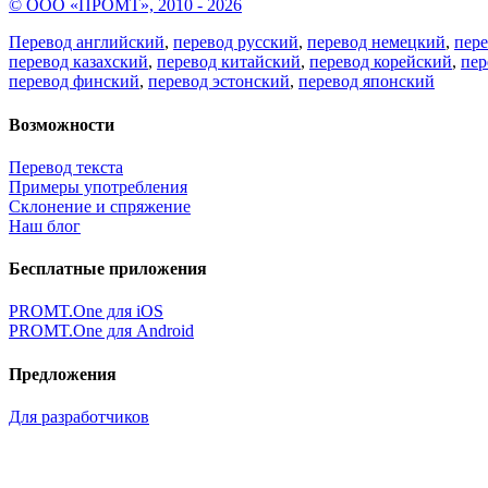
© ООО «ПРОМТ», 2010 - 2026
Перевод английский
,
перевод русский
,
перевод немецкий
,
пер
перевод казахский
,
перевод китайский
,
перевод корейский
,
пер
перевод финский
,
перевод эстонский
,
перевод японский
Возможности
Перевод текста
Примеры употребления
Склонение и спряжение
Наш блог
Бесплатные приложения
PROMT.One для iOS
PROMT.One для Android
Предложения
Для разработчиков