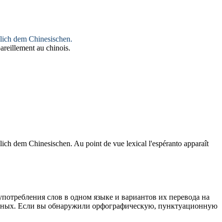
lich
dem Chinesischen.
areillement au chinois.
lich
dem Chinesischen.
Au point de vue lexical l'espéranto apparaît
употребления слов в одном языке и вариантов их перевода на
анных. Если вы обнаружили орфографическую, пунктуационную