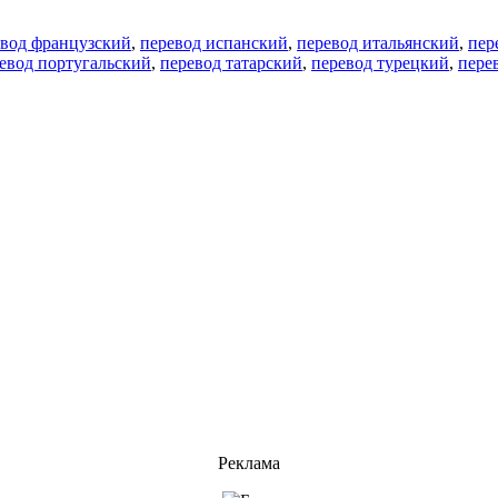
евод французский
,
перевод испанский
,
перевод итальянский
,
пер
евод португальский
,
перевод татарский
,
перевод турецкий
,
пере
Реклама