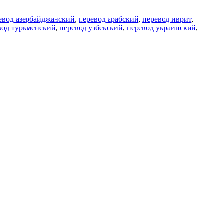
евод азербайджанский
,
перевод арабский
,
перевод иврит
,
вод туркменский
,
перевод узбекский
,
перевод украинский
,