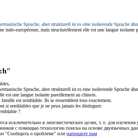
rmanische Sprache, aber strukturell ist es eine isolierende Sprache
ähn
ne indo-européenne, mais structurellement elle est une langue isolante p
ch"
ables
.
rmanische Sprache, aber strukturell ist es eine isolierende Sprache
ähn
le est une langue isolante pareillement au chinois.
 famille est
semblable
. Ils se ressemblent tous exactement.
ont si
semblables
que je ne peux jamais les distinguer.
emblable
?
ся исключительно в лингвистических целях, т. е. для изучения 
очников с помощью технологии поиска на основе двуязычных д
ию "Сообщить о проблеме" или
напишите нам