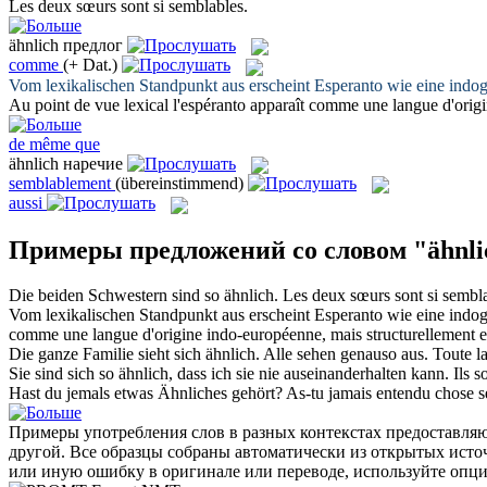
Les deux sœurs sont si
semblables
.
ähnlich
предлог
comme
(+ Dat.)
Vom lexikalischen Standpunkt aus erscheint Esperanto wie eine indoge
Au point de vue lexical l'espéranto apparaît
comme
une langue d'origi
de même que
ähnlich
наречие
semblablement
(übereinstimmend)
aussi
Примеры предложений со словом "ähnli
Die beiden Schwestern sind so
ähnlich
.
Les deux sœurs sont si
sembl
Vom lexikalischen Standpunkt aus erscheint Esperanto wie eine indoge
comme
une langue d'origine indo-européenne, mais structurellement el
Die ganze Familie sieht sich
ähnlich
. Alle sehen genauso aus.
Toute la
Sie sind sich so
ähnlich
, dass ich sie nie auseinanderhalten kann.
Ils s
Hast du jemals etwas
Ähnliches
gehört?
As-tu jamais entendu chose
s
Примеры употребления слов в разных контекстах предоставляют
другой. Все образцы собраны автоматически из открытых ист
или иную ошибку в оригинале или переводе, используйте опц