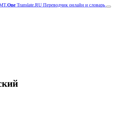
MT.
One
Translate.RU Переводчик онлайн и словарь
ский