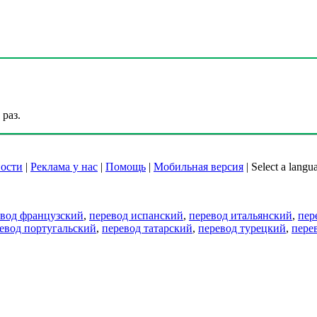
раз.
ости
|
Реклама у нас
|
Помощь
|
Мобильная версия
|
Select a langu
евод французский
,
перевод испанский
,
перевод итальянский
,
пер
евод португальский
,
перевод татарский
,
перевод турецкий
,
пере