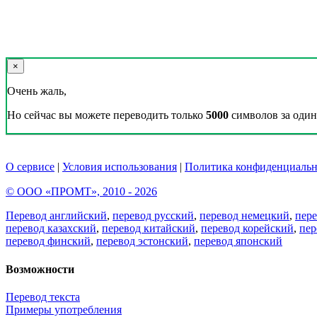
×
Очень жаль,
Но сейчас вы можете переводить только
5000
символов за один 
О сервисе
|
Условия использования
|
Политика конфиденциальн
© ООО «ПРОМТ», 2010 - 2026
Перевод английский
,
перевод русский
,
перевод немецкий
,
пер
перевод казахский
,
перевод китайский
,
перевод корейский
,
пер
перевод финский
,
перевод эстонский
,
перевод японский
Возможности
Перевод текста
Примеры употребления