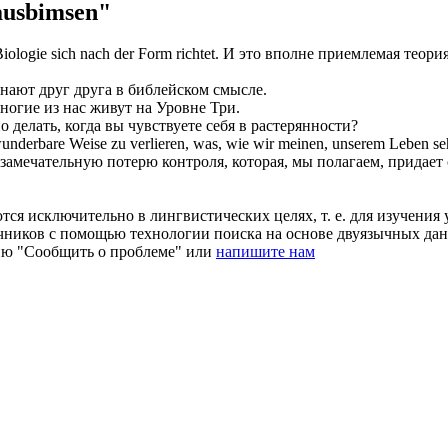
ausbimsen"
 Biologie
sich
nach der Form richtet.
И это вполне приемлемая теория
знают друг друга в библейском смысле.
ногие из нас живут на Уровне Три.
о делать, когда вы чувствуете
себя
в растерянности?
wunderbare Weise zu verlieren, was, wie wir meinen, unserem Leben sehr
о замечательную потерю контроля, которая, мы полагаем, придае
ся исключительно в лингвистических целях, т. е. для изучения 
очников с помощью технологии поиска на основе двуязычных д
ию "Сообщить о проблеме" или
напишите нам