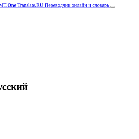
MT.
One
Translate.RU Переводчик онлайн и словарь
усский