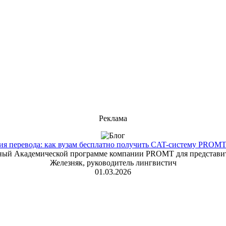
Реклама
 перевода: как вузам бесплатно получить CAT-систему PROMT T
енный Академической программе компании PROMT для представит
Железняк, руководитель лингвистич
01.03.2026