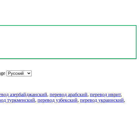
age
евод азербайджанский
,
перевод арабский
,
перевод иврит
,
вод туркменский
,
перевод узбекский
,
перевод украинский
,