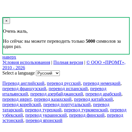
×
Очень жаль,
Но сейчас вы можете переводить только
5000
символов за
один раз.
наверх
Условия использования
|
Полная версия
|
© ООО «ПРОМТ»,
2010 - 2026
Select a language
Перевод английский
,
перевод русский
,
перевод немецкий
,
перевод французский
,
перевод испанский
,
перевод
итальянский
,
перевод азербайджанский
,
перевод арабский
,
перевод иврит
,
перевод казахский
,
перевод китайский
,
перевод корейский
,
перевод португальский
,
перевод
татарский
,
перевод турецкий
,
перевод туркменский
,
перевод
узбекский
,
перевод украинский
,
перевод финский
,
перевод
эстонский
,
перевод японский
Возможности