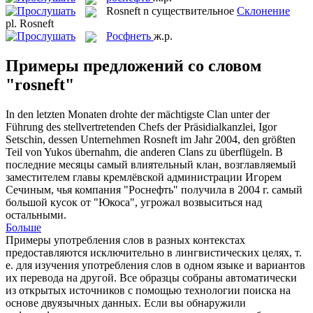
Rosneft
n
существительное
Склонение
pl.
Rosneft
Росфнеть
ж.р.
Примеры предложений со словом
"rosneft"
In den letzten Monaten drohte der mächtigste Clan unter der
Führung des stellvertretenden Chefs der Präsidialkanzlei, Igor
Setschin, dessen Unternehmen
Rosneft
im Jahr 2004, den größten
Teil von Yukos übernahm, die anderen Clans zu überflügeln.
В
последние месяцы самый влиятельный клан, возглавляемый
заместителем главы кремлёвской администрации Игорем
Сечиным, чья компания "
Роснефть
" получила в 2004 г. самый
большой кусок от "Юкоса", угрожал возвыситься над
остальными.
Больше
Примеры употребления слов в разных контекстах
предоставляются исключительно в лингвистических целях, т.
е. для изучения употребления слов в одном языке и вариантов
их перевода на другой. Все образцы собраны автоматически
из открытых источников с помощью технологии поиска на
основе двуязычных данных. Если вы обнаружили