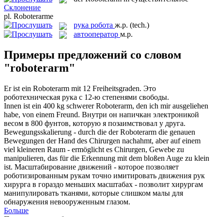
Склонение
pl.
Roboterarme
рука робота
ж.р.
(tech.)
автооператор
м.р.
Примеры предложений со словом
"roboterarm"
Er ist ein
Roboterarm
mit 12 Freiheitsgraden.
Это
роботехническая рука с 12-ю степенями свободы.
Innen ist ein 400 kg schwerer
Roboterarm
, den ich mir ausgeliehen
habe, von einem Freund.
Внутри он напичкан электроникой
весом в 800 фунтов, которую я позаимствовал у друга.
Bewegungsskalierung - durch die der
Roboterarm
die genauen
Bewegungen der Hand des Chirurgen nachahmt, aber auf einem
viel kleineren Raum - ermöglicht es Chirurgen, Gewebe zu
manipulieren, das für die Erkennung mit dem bloßen Auge zu klein
ist.
Масштабирование движений - которое позволяет
роботизированным рукам точно имитировать движения рук
хирурга в гораздо меньших масштабах - позволит хирургам
манипулировать тканями, которые слишком малы для
обнаружения невооруженным глазом.
Больше