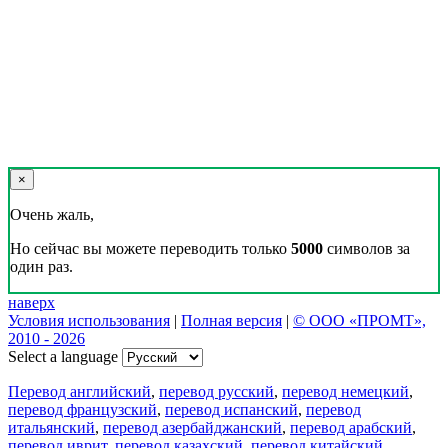
×
Очень жаль,
Но сейчас вы можете переводить только
5000
символов за
один раз.
наверх
Условия использования
|
Полная версия
|
© ООО «ПРОМТ»,
2010 - 2026
Select a language
Перевод английский
,
перевод русский
,
перевод немецкий
,
перевод французский
,
перевод испанский
,
перевод
итальянский
,
перевод азербайджанский
,
перевод арабский
,
перевод иврит
,
перевод казахский
,
перевод китайский
,