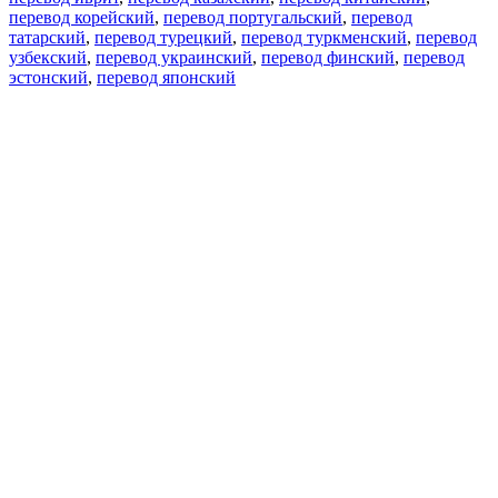
перевод корейский
,
перевод португальский
,
перевод
татарский
,
перевод турецкий
,
перевод туркменский
,
перевод
узбекский
,
перевод украинский
,
перевод финский
,
перевод
эстонский
,
перевод японский
Возможности
Перевод текста
Примеры употребления
Склонение и спряжение
Наш блог
Бесплатные приложения
PROMT.One для iOS
PROMT.One для Android
Предложения
Для разработчиков
Копировать текст