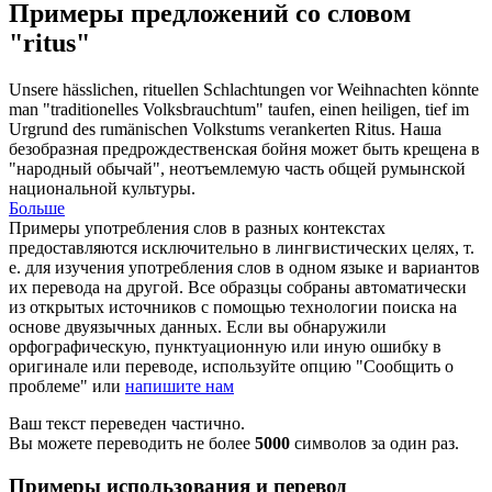
Примеры предложений со словом
"ritus"
Unsere hässlichen, rituellen Schlachtungen vor Weihnachten könnte
man "traditionelles Volksbrauchtum" taufen, einen heiligen, tief im
Urgrund des rumänischen Volkstums verankerten
Ritus
.
Наша
безобразная предрождественская бойня может быть крещена в
"народный обычай", неотъемлемую часть общей румынской
национальной культуры.
Больше
Примеры употребления слов в разных контекстах
предоставляются исключительно в лингвистических целях, т.
е. для изучения употребления слов в одном языке и вариантов
их перевода на другой. Все образцы собраны автоматически
из открытых источников с помощью технологии поиска на
основе двуязычных данных. Если вы обнаружили
орфографическую, пунктуационную или иную ошибку в
оригинале или переводе, используйте опцию "Сообщить о
проблеме" или
напишите нам
Ваш текст переведен частично.
Вы можете переводить не более
5000
символов за один раз.
Примеры использования и перевод