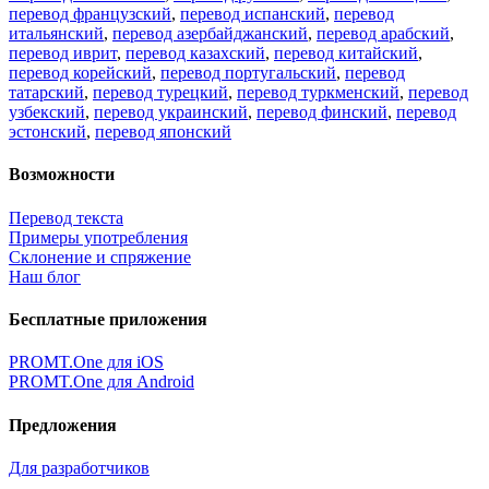
перевод французский
,
перевод испанский
,
перевод
итальянский
,
перевод азербайджанский
,
перевод арабский
,
перевод иврит
,
перевод казахский
,
перевод китайский
,
перевод корейский
,
перевод португальский
,
перевод
татарский
,
перевод турецкий
,
перевод туркменский
,
перевод
узбекский
,
перевод украинский
,
перевод финский
,
перевод
эстонский
,
перевод японский
Возможности
Перевод текста
Примеры употребления
Склонение и спряжение
Наш блог
Бесплатные приложения
PROMT.One для iOS
PROMT.One для Android
Предложения
Для разработчиков