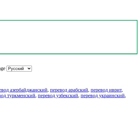
age
евод азербайджанский
,
перевод арабский
,
перевод иврит
,
вод туркменский
,
перевод узбекский
,
перевод украинский
,