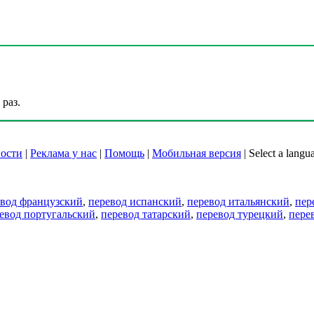
раз.
ости
|
Реклама у нас
|
Помощь
|
Мобильная версия
|
Select a langu
евод французский
,
перевод испанский
,
перевод итальянский
,
пер
евод португальский
,
перевод татарский
,
перевод турецкий
,
пере