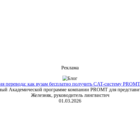
Реклама
 перевода: как вузам бесплатно получить CAT-систему PROMT T
енный Академической программе компании PROMT для представит
Железняк, руководитель лингвистич
01.03.2026