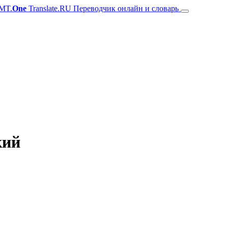
MT.
One
Translate.RU Переводчик онлайн и словарь
кий