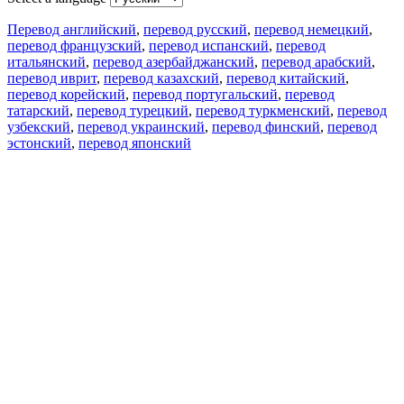
Перевод английский
,
перевод русский
,
перевод немецкий
,
перевод французский
,
перевод испанский
,
перевод
итальянский
,
перевод азербайджанский
,
перевод арабский
,
перевод иврит
,
перевод казахский
,
перевод китайский
,
перевод корейский
,
перевод португальский
,
перевод
татарский
,
перевод турецкий
,
перевод туркменский
,
перевод
узбекский
,
перевод украинский
,
перевод финский
,
перевод
эстонский
,
перевод японский
Возможности
Перевод текста
Примеры употребления
Склонение и спряжение
Наш блог
Бесплатные приложения
PROMT.One для iOS
PROMT.One для Android
Предложения