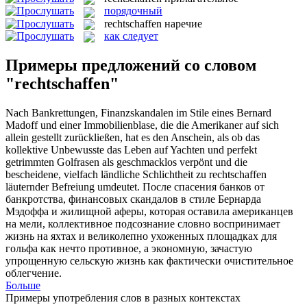
порядочный
rechtschaffen
наречие
как следует
Примеры предложений со словом
"rechtschaffen"
Nach Bankrettungen, Finanzskandalen im Stile eines Bernard
Madoff und einer Immobilienblase, die die Amerikaner auf sich
allein gestellt zurückließen, hat es den Anschein, als ob das
kollektive Unbewusste das Leben auf Yachten und perfekt
getrimmten Golfrasen als geschmacklos verpönt und die
bescheidene, vielfach ländliche Schlichtheit zu
rechtschaffen
läuternder Befreiung umdeutet.
После спасения банков от
банкротства, финансовых скандалов в стиле Бернарда
Мэдоффа и жилищной аферы, которая оставила американцев
на мели, коллективное подсознание словно воспринимает
жизнь на яхтах и великолепно ухоженных площадках для
гольфа как нечто противное, а экономную, зачастую
упрощенную сельскую жизнь как фактически очистительное
облегчение.
Больше
Примеры употребления слов в разных контекстах