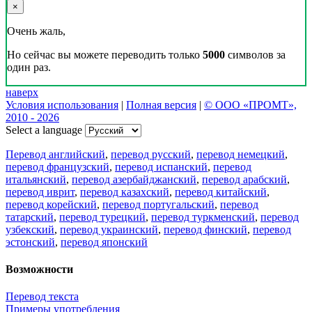
×
Очень жаль,
Но сейчас вы можете переводить только
5000
символов за
один раз.
наверх
Условия использования
|
Полная версия
|
© ООО «ПРОМТ»,
2010 - 2026
Select a language
Перевод английский
,
перевод русский
,
перевод немецкий
,
перевод французский
,
перевод испанский
,
перевод
итальянский
,
перевод азербайджанский
,
перевод арабский
,
перевод иврит
,
перевод казахский
,
перевод китайский
,
перевод корейский
,
перевод португальский
,
перевод
татарский
,
перевод турецкий
,
перевод туркменский
,
перевод
узбекский
,
перевод украинский
,
перевод финский
,
перевод
эстонский
,
перевод японский
Возможности
Перевод текста
Примеры употребления