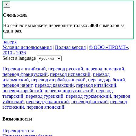
×
Очень жаль,
Но сейчас вы можете переводить только
5000
символов за
один раз.
наверх
Условия использования
|
Полная версия
|
© ООО «ПРОМТ»,
2010 - 2026
Select a language
Перевод английский
,
перевод русский
,
перевод немецкий
,
перевод французский
,
перевод испанский
,
перевод
итальянский
,
перевод азербайджанский
,
перевод арабский
,
перевод иврит
,
перевод казахский
,
перевод китайский
,
перевод корейский
,
перевод португальский
,
перевод
татарский
,
перевод турецкий
,
перевод туркменский
,
перевод
узбекский
,
перевод украинский
,
перевод финский
,
перевод
эстонский
,
перевод японский
Возможности
Перевод текста