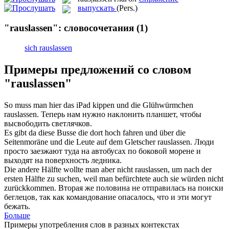
выпускать
(Pers.)
"rauslassen": словосочетания
(1)
sich rauslassen
Примеры предложений со словом
"rauslassen"
So muss man hier das iPad kippen und die Glühwürmchen
rauslassen
.
Теперь нам нужно наклонить планшет, чтобы
высвободить светлячков.
Es gibt da diese Busse die dort hoch fahren und über die
Seitenmoräne und die Leute auf dem Gletscher
rauslassen
.
Люди
просто заезжают туда на автобусах по боковой морене и
выходят на поверхность ледника.
Die andere Hälfte wollte man aber nicht
rauslassen
, um nach der
ersten Hälfte zu suchen, weil man befürchtete auch sie würden nicht
zurückkommen.
Вторая же половина не отправилась на поиски
беглецов, так как командование опасалось, что и эти могут
бежать.
Больше
Примеры употребления слов в разных контекстах