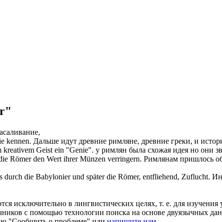
r"
асаливание,
ie kennen.
Дальше идут древние
римляне
, древние греки, и истор
m kreativem Geist ein "Genie".
у
римлян
была схожая идея но они з
die
Römer
den Wert ihrer Münzen verringern.
Римлянам
пришлось об
s durch die Babylonier und später die
Römer
, entfliehend, Zuflucht.
Ин
ся исключительно в лингвистических целях, т. е. для изучения 
очников с помощью технологии поиска на основе двуязычных д
ию "Сообщить о проблеме" или
напишите нам