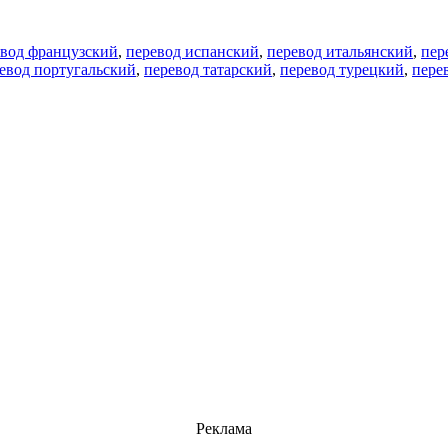
евод французский
,
перевод испанский
,
перевод итальянский
,
пер
евод португальский
,
перевод татарский
,
перевод турецкий
,
пере
Реклама