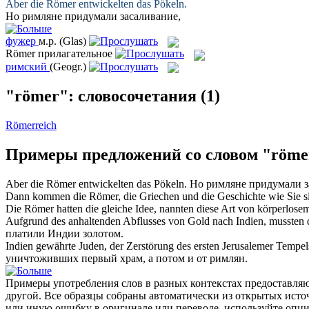
Aber die
Römer
entwickelten das Pökeln.
Но
римляне
придумали засаливание,
фужер
м.р.
(Glas)
Römer
прилагательное
римский
(Geogr.)
"römer": словосочетания
(1)
Römerreich
Примеры предложений со словом "röme
Aber die
Römer
entwickelten das Pökeln.
Но
римляне
придумали з
Dann kommen die
Römer
, die Griechen und die Geschichte wie Sie s
Die
Römer
hatten die gleiche Idee, nannten diese Art von körperlose
Aufgrund des anhaltenden Abflusses von Gold nach Indien, mussten 
платили Индии золотом.
Indien gewährte Juden, der Zerstörung des ersten Jerusalemer Tempel
уничтоживших первый храм, а потом и от
римлян
.
Примеры употребления слов в разных контекстах предоставляют
другой. Все образцы собраны автоматически из открытых ист
или иную ошибку в оригинале или переводе, используйте опц