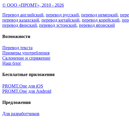
© ООО «ПРОМТ», 2010 - 2026
Перевод английский
,
перевод русский
,
перевод немецкий
,
пер
перевод казахский
,
перевод китайский
,
перевод корейский
,
пер
перевод финский
,
перевод эстонский
,
перевод японский
Возможности
Перевод текста
Примеры употребления
Склонение и спряжение
Наш блог
Бесплатные приложения
PROMT.One для iOS
PROMT.One для Android
Предложения
Для разработчиков