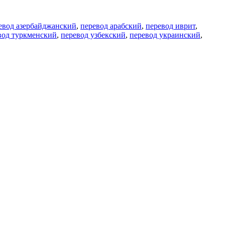
евод азербайджанский
,
перевод арабский
,
перевод иврит
,
вод туркменский
,
перевод узбекский
,
перевод украинский
,