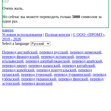
Очень жаль,
Но сейчас вы можете переводить только
5000
символов за
один раз.
наверх
Условия использования
|
Полная версия
|
© ООО «ПРОМТ»,
2010 - 2026
Select a language
Перевод английский
,
перевод русский
,
перевод немецкий
,
перевод французский
,
перевод испанский
,
перевод
итальянский
,
перевод азербайджанский
,
перевод арабский
,
перевод иврит
,
перевод казахский
,
перевод китайский
,
перевод корейский
,
перевод португальский
,
перевод
татарский
,
перевод турецкий
,
перевод туркменский
,
перевод
узбекский
,
перевод украинский
,
перевод финский
,
перевод
эстонский
,
перевод японский
Возможности
Перевод текста
Примеры употребления