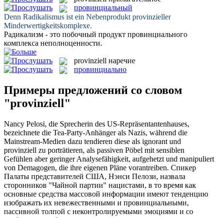
провинциальный
Denn Radikalismus ist ein Nebenprodukt
provinzieller
Minderwertigkeitskomplexe.
Радикализм - это побочный продукт
провинциального
комплекса неполноценности.
provinziell
наречие
провинциально
Примеры предложений со словом
"provinziell"
Nancy Pelosi, die Sprecherin des US-Repräsentantenhauses,
bezeichnete die Tea-Party-Anhänger als Nazis, während die
Mainstream-Medien dazu tendieren diese als ignorant und
provinziell
zu porträtieren, als passiven Pöbel mit sensiblen
Gefühlen aber geringer Analysefähigkeit, aufgehetzt und manipuliert
von Demagogen, die ihre eigenen Pläne vorantreiben.
Спикер
Палаты представителей США, Нэнси Пелози, назвала
сторонников "Чайной партии" нацистами, в то время как
основные средства массовой информации имеют тенденцию
изображать их невежественными и
провинциальными
,
пассивной толпой с неконтролируемыми эмоциями и со