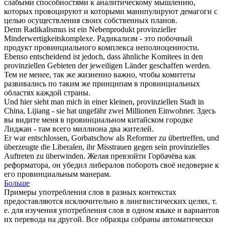
слабыми способностями к аналитическому мышлению,
которых провоцируют и которыми манипулируют демагоги с
целью осуществления своих собственных планов.
Denn Radikalismus ist ein Nebenprodukt
provinzieller
Minderwertigkeitskomplexe.
Радикализм - это побочный
продукт
провинциального
комплекса неполноценности.
Ebenso entscheidend ist jedoch, dass ähnliche Komitees in den
provinziellen
Gebieten der jeweiligen Länder geschaffen werden.
Тем не менее, так же жизненно важно, чтобы комитеты
развивались по таким же принципам в
провинциальных
областях каждой страны.
Und hier sieht man mich in einer kleinen,
provinziellen
Stadt in
China, Lijiang - sie hat ungefähr zwei Millionen Einwohner.
Здесь
вы видите меня в
провинциальном
китайском городке
Лиджан - там всего миллиона два жителей.
Er war entschlossen, Gorbatschow als Reformer zu übertreffen, und
überzeugte die Liberalen, ihr Misstrauen gegen sein
provinzielles
Auftreten zu überwinden.
Желая превзойти Горбачёва как
реформатора, он убедил либералов побороть своё недоверие к
его
провинциальным
манерам.
Больше
Примеры употребления слов в разных контекстах
предоставляются исключительно в лингвистических целях, т.
е. для изучения употребления слов в одном языке и вариантов
их перевода на другой. Все образцы собраны автоматически