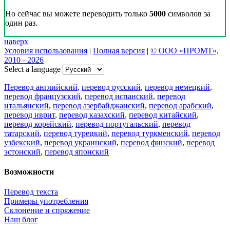
Но сейчас вы можете переводить только
5000
символов за
один раз.
наверх
Условия использования
|
Полная версия
|
© ООО «ПРОМТ»,
2010 - 2026
Select a language
Перевод английский
,
перевод русский
,
перевод немецкий
,
перевод французский
,
перевод испанский
,
перевод
итальянский
,
перевод азербайджанский
,
перевод арабский
,
перевод иврит
,
перевод казахский
,
перевод китайский
,
перевод корейский
,
перевод португальский
,
перевод
татарский
,
перевод турецкий
,
перевод туркменский
,
перевод
узбекский
,
перевод украинский
,
перевод финский
,
перевод
эстонский
,
перевод японский
Возможности
Перевод текста
Примеры употребления
Склонение и спряжение
Наш блог