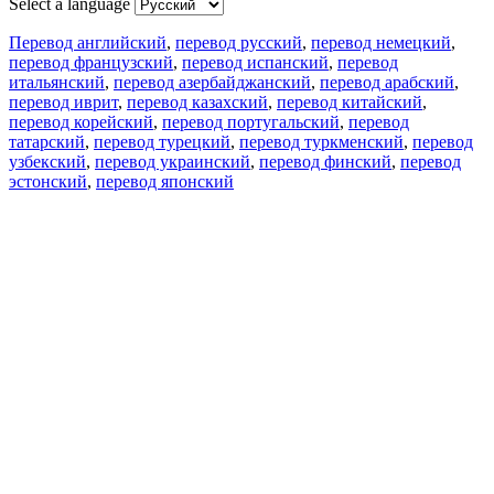
Select a language
Перевод английский
,
перевод русский
,
перевод немецкий
,
перевод французский
,
перевод испанский
,
перевод
итальянский
,
перевод азербайджанский
,
перевод арабский
,
перевод иврит
,
перевод казахский
,
перевод китайский
,
перевод корейский
,
перевод португальский
,
перевод
татарский
,
перевод турецкий
,
перевод туркменский
,
перевод
узбекский
,
перевод украинский
,
перевод финский
,
перевод
эстонский
,
перевод японский
Возможности
Перевод текста
Примеры употребления
Склонение и спряжение
Наш блог
Бесплатные приложения
PROMT.One для iOS
PROMT.One для Android
Предложения