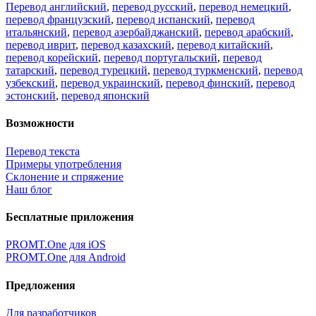
Перевод английский
,
перевод русский
,
перевод немецкий
,
перевод французский
,
перевод испанский
,
перевод
итальянский
,
перевод азербайджанский
,
перевод арабский
,
перевод иврит
,
перевод казахский
,
перевод китайский
,
перевод корейский
,
перевод португальский
,
перевод
татарский
,
перевод турецкий
,
перевод туркменский
,
перевод
узбекский
,
перевод украинский
,
перевод финский
,
перевод
эстонский
,
перевод японский
Возможности
Перевод текста
Примеры употребления
Склонение и спряжение
Наш блог
Бесплатные приложения
PROMT.One для iOS
PROMT.One для Android
Предложения
Для разработчиков