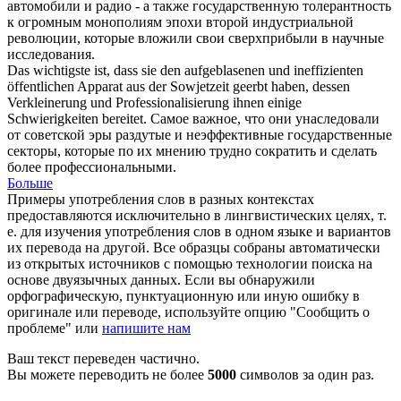
автомобили и радио - а также государственную толерантность
к огромным монополиям эпохи второй индустриальной
революции, которые вложили свои сверхприбыли в научные
исследования.
Das wichtigste ist, dass sie den aufgeblasenen und ineffizienten
öffentlichen Apparat aus der Sowjetzeit geerbt haben, dessen
Verkleinerung und
Professionalisierung
ihnen einige
Schwierigkeiten bereitet.
Самое важное, что они унаследовали
от советской эры раздутые и неэффективные государственные
секторы, которые по их мнению трудно сократить и сделать
более профессиональными.
Больше
Примеры употребления слов в разных контекстах
предоставляются исключительно в лингвистических целях, т.
е. для изучения употребления слов в одном языке и вариантов
их перевода на другой. Все образцы собраны автоматически
из открытых источников с помощью технологии поиска на
основе двуязычных данных. Если вы обнаружили
орфографическую, пунктуационную или иную ошибку в
оригинале или переводе, используйте опцию "Сообщить о
проблеме" или
напишите нам
Ваш текст переведен частично.
Вы можете переводить не более
5000
символов за один раз.