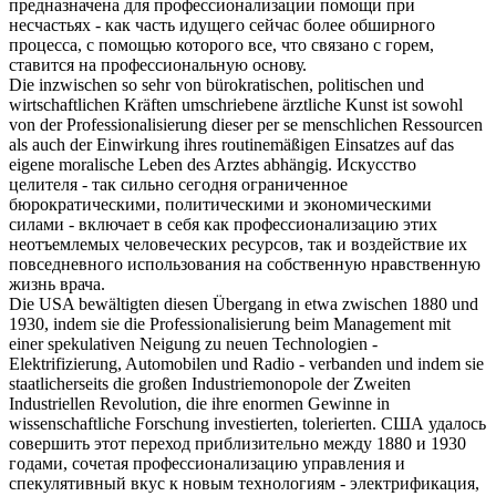
предназначена для
профессионализации
помощи при
несчастьях - как часть идущего сейчас более обширного
процесса, с помощью которого все, что связано с горем,
ставится на профессиональную основу.
Die inzwischen so sehr von bürokratischen, politischen und
wirtschaftlichen Kräften umschriebene ärztliche Kunst ist sowohl
von der
Professionalisierung
dieser per se menschlichen Ressourcen
als auch der Einwirkung ihres routinemäßigen Einsatzes auf das
eigene moralische Leben des Arztes abhängig.
Искусство
целителя - так сильно сегодня ограниченное
бюрократическими, политическими и экономическими
силами - включает в себя как
профессионализацию
этих
неотъемлемых человеческих ресурсов, так и воздействие их
повседневного использования на собственную нравственную
жизнь врача.
Die USA bewältigten diesen Übergang in etwa zwischen 1880 und
1930, indem sie die
Professionalisierung
beim Management mit
einer spekulativen Neigung zu neuen Technologien -
Elektrifizierung, Automobilen und Radio - verbanden und indem sie
staatlicherseits die großen Industriemonopole der Zweiten
Industriellen Revolution, die ihre enormen Gewinne in
wissenschaftliche Forschung investierten, tolerierten.
США удалось
совершить этот переход приблизительно между 1880 и 1930
годами, сочетая
профессионализацию
управления и
спекулятивный вкус к новым технологиям - электрификация,