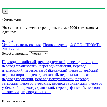
×
Очень жаль,
Но сейчас вы можете переводить только
5000
символов за
один раз.
наверх
Условия использования
|
Полная версия
|
© ООО «ПРОМТ»,
2010 - 2026
Select a language
Перевод английский
,
перевод русский
,
перевод немецкий
,
перевод французский
,
перевод испанский
,
перевод
итальянский
,
перевод азербайджанский
,
перевод арабский
,
перевод иврит
,
перевод казахский
,
перевод китайский
,
перевод корейский
,
перевод португальский
,
перевод
татарский
,
перевод турецкий
,
перевод туркменский
,
перевод
узбекский
,
перевод украинский
,
перевод финский
,
перевод
эстонский
,
перевод японский
Возможности