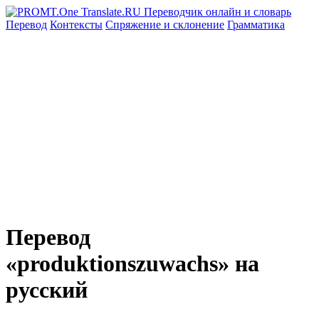
Перевод
Контексты
Спряжение
и склонение
Грамматика
Перевод
«produktionszuwachs» на
русский