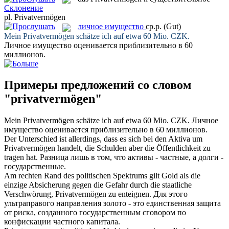
Склонение
pl.
Privatvermögen
личное имущество
ср.р.
(Gut)
Mein
Privatvermögen
schätze ich auf etwa 60 Mio. CZK.
Личное имущество
оценивается приблизительно в 60
миллионов.
Примеры предложений со словом
"privatvermögen"
Mein
Privatvermögen
schätze ich auf etwa 60 Mio. CZK.
Личное
имущество
оценивается приблизительно в 60 миллионов.
Der Unterschied ist allerdings, dass es sich bei den Aktiva um
Privatvermögen
handelt, die Schulden aber die Öffentlichkeit zu
tragen hat.
Разница лишь в том, что активы - частные, а долги -
государственные.
Am rechten Rand des politischen Spektrums gilt Gold als die
einzige Absicherung gegen die Gefahr durch die staatliche
Verschwörung,
Privatvermögen
zu enteignen.
Для этого
ультраправого направления золото - это единственная защита
от риска, созданного государственным сговором по
конфискации частного капитала.