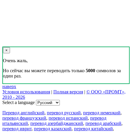
×
Очень жаль,
Но сейчас вы можете переводить только
5000
символов за
один раз.
наверх
Условия использования
|
Полная версия
|
© ООО «ПРОМТ»,
2010 - 2026
Select a language
Перевод английский
,
перевод русский
,
перевод немецкий
,
перевод французский
,
перевод испанский
,
перевод
итальянский
,
перевод азербайджанский
,
перевод арабский
,
перевод иврит
,
перевод казахский
,
перевод китайский
,