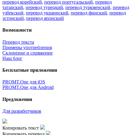
перевод корейский
,
перевод португальский
,
перевод
татарский
,
перевод турецкий
,
перевод туркменский
,
перевод
узбекский
,
перевод украинский
,
перевод финский
,
перевод
эстонский
,
перевод японский
Возможности
Перевод текста
Примеры употребления
Склонение и спряжение
Наш блог
Бесплатные приложения
PROMT.One для iOS
PROMT.One для Android
Предложения
Для разработчиков
Копировать текст
Копировать перевод