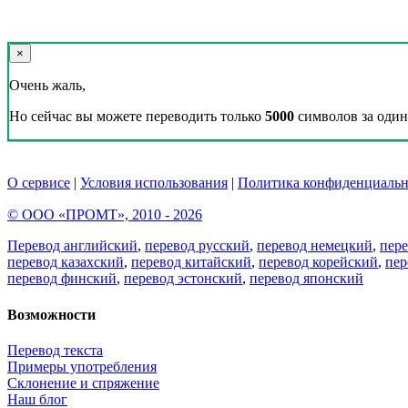
×
Очень жаль,
Но сейчас вы можете переводить только
5000
символов за один 
О сервисе
|
Условия использования
|
Политика конфиденциальн
© ООО «ПРОМТ», 2010 - 2026
Перевод английский
,
перевод русский
,
перевод немецкий
,
пер
перевод казахский
,
перевод китайский
,
перевод корейский
,
пер
перевод финский
,
перевод эстонский
,
перевод японский
Возможности
Перевод текста
Примеры употребления
Склонение и спряжение
Наш блог