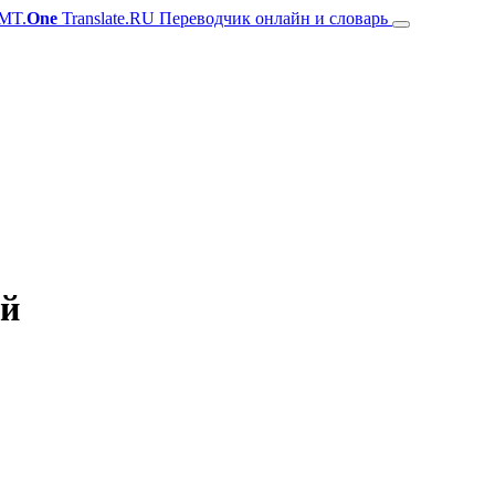
MT.
One
Translate.RU Переводчик онлайн и словарь
ий