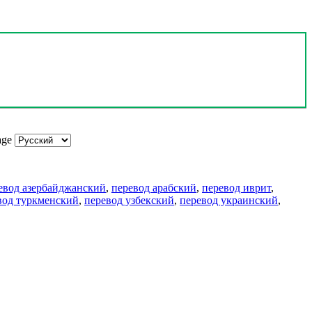
age
евод азербайджанский
,
перевод арабский
,
перевод иврит
,
вод туркменский
,
перевод узбекский
,
перевод украинский
,