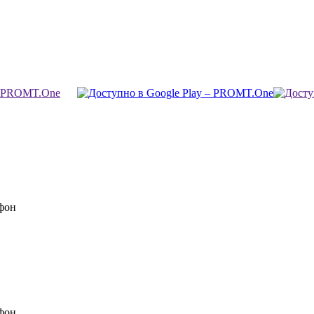
фон
фон