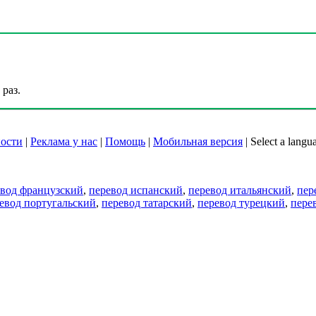
раз.
ости
|
Реклама у нас
|
Помощь
|
Мобильная версия
|
Select a langu
евод французский
,
перевод испанский
,
перевод итальянский
,
пер
евод португальский
,
перевод татарский
,
перевод турецкий
,
пере