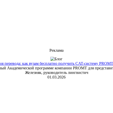
Реклама
 перевода: как вузам бесплатно получить CAT-систему PROMT T
енный Академической программе компании PROMT для представит
Железняк, руководитель лингвистич
01.03.2026