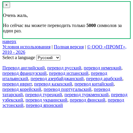
×
Очень жаль,
Но сейчас вы можете переводить только
5000
символов за
один раз.
наверх
Условия использования
|
Полная версия
|
© ООО «ПРОМТ»,
2010 - 2026
Select a language
Перевод английский
,
перевод русский
,
перевод немецкий
,
перевод французский
,
перевод испанский
,
перевод
итальянский
,
перевод азербайджанский
,
перевод арабский
,
перевод иврит
,
перевод казахский
,
перевод китайский
,
перевод корейский
,
перевод португальский
,
перевод
татарский
,
перевод турецкий
,
перевод туркменский
,
перевод
узбекский
,
перевод украинский
,
перевод финский
,
перевод
эстонский
,
перевод японский
Возможности
Перевод текста