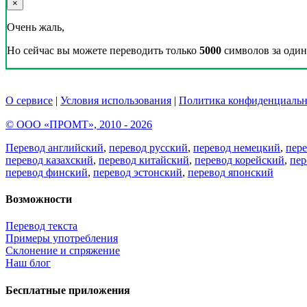
×
Очень жаль,
Но сейчас вы можете переводить только
5000
символов за один 
О сервисе
|
Условия использования
|
Политика конфиденциальн
© ООО «ПРОМТ», 2010 - 2026
Перевод английский
,
перевод русский
,
перевод немецкий
,
пер
перевод казахский
,
перевод китайский
,
перевод корейский
,
пер
перевод финский
,
перевод эстонский
,
перевод японский
Возможности
Перевод текста
Примеры употребления
Склонение и спряжение
Наш блог
Бесплатные приложения