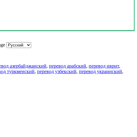
age
евод азербайджанский
,
перевод арабский
,
перевод иврит
,
вод туркменский
,
перевод узбекский
,
перевод украинский
,