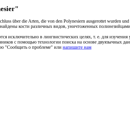
esier"
hluss über die Arten, die von den
Polynesiern
ausgerottet wurden und 
и найдены кости различных видов, уничтоженных
полинезийцам
ся исключительно в лингвистических целях, т. е. для изучения 
очников с помощью технологии поиска на основе двуязычных д
ию "Сообщить о проблеме" или
напишите нам