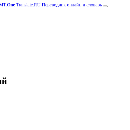
MT.
One
Translate.RU Переводчик онлайн и словарь
ий