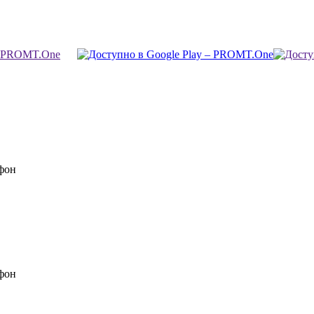
фон
фон