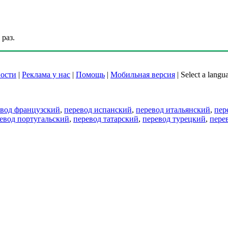
раз.
ости
|
Реклама у нас
|
Помощь
|
Мобильная версия
|
Select a langu
евод французский
,
перевод испанский
,
перевод итальянский
,
пер
евод португальский
,
перевод татарский
,
перевод турецкий
,
пере