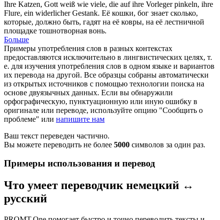
Ihre Katzen, Gott weiß wie viele, die auf ihre Vorleger
pinkeln
, ihre
Flure, ein widerlicher Gestank.
Её кошки, бог знает сколько,
которые, должно быть, гадят на её ковры, на её лестничной
площадке тошнотворная вонь.
Больше
Примеры употребления слов в разных контекстах
предоставляются исключительно в лингвистических целях, т.
е. для изучения употребления слов в одном языке и вариантов
их перевода на другой. Все образцы собраны автоматически
из открытых источников с помощью технологии поиска на
основе двуязычных данных. Если вы обнаружили
орфографическую, пунктуационную или иную ошибку в
оригинале или переводе, используйте опцию "Сообщить о
проблеме" или
напишите нам
Ваш текст переведен частично.
Вы можете переводить не более
5000
символов за один раз.
Примеры использования и перевод
Что умеет переводчик немецкий ↔
русский
PROMT.One помогает быстро и точно переводить тексты и