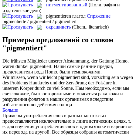
пигментированный
(Полиграфия и
издательское дело)
pigmentieren
глагол
Спряжение
pigmentierte / pigmentiert / pigmentiert
окрашивать
(Chem., literarisch)
Примеры предложений со словом
"pigmentiert"
Die frühsten Mitglieder unserer Abstammung, der Gattung Homo,
waren dunkel
pigmentiert
.
Наши самые ранние предки,
представители рода Homo, были темнокожими.
Wir müssen, wenn wir leicht
pigmentiert
sind, vorsichtig sein wegen
des Problems Hautkrebs und der Zerstörung der Folsäure in
unserem Körper durch zu viel Sonne.
Нам необходимо, если мы
светлокожие, быть осторожными и опасаться рака кожи и
разрушения фолатов в наших организмах вследствие
избыточного воздействия солнца.
Больше
Примеры употребления слов в разных контекстах
предоставляются исключительно в лингвистических целях, т.
е. для изучения употребления слов в одном языке и вариантов
их перевода на другой. Все образцы собраны автоматически