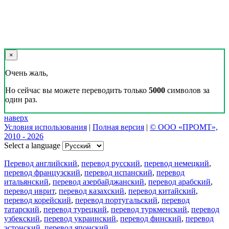
×
Очень жаль,
Но сейчас вы можете переводить только
5000
символов за
один раз.
наверх
Условия использования
|
Полная версия
|
© ООО «ПРОМТ»,
2010 - 2026
Select a language
Перевод английский
,
перевод русский
,
перевод немецкий
,
перевод французский
,
перевод испанский
,
перевод
итальянский
,
перевод азербайджанский
,
перевод арабский
,
перевод иврит
,
перевод казахский
,
перевод китайский
,
перевод корейский
,
перевод португальский
,
перевод
татарский
,
перевод турецкий
,
перевод туркменский
,
перевод
узбекский
,
перевод украинский
,
перевод финский
,
перевод
эстонский
,
перевод японский