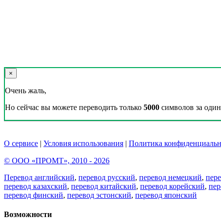
×
Очень жаль,
Но сейчас вы можете переводить только
5000
символов за один 
О сервисе
|
Условия использования
|
Политика конфиденциальн
© ООО «ПРОМТ», 2010 - 2026
Перевод английский
,
перевод русский
,
перевод немецкий
,
пер
перевод казахский
,
перевод китайский
,
перевод корейский
,
пер
перевод финский
,
перевод эстонский
,
перевод японский
Возможности