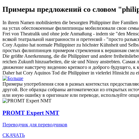
Примеры предложений со словом "phili
In ihrem Namen mobilisierten die besorgten
Philippiner
ihre Familien
на устах обеспокоенные
филиппинцы
мобилизовали свои семьи
Frei von Theatralik und ohne jede Anmaßung - indem sie "den Mensche
всякой театральной наигранности и претензий - "просто разъя
Cory Aquino hat normale
Philippiner
zu höchster Kühnheit und Selbstl
простых
филиппинцев
примером стремления к вершинам смелос
Die größte Anerkennung, die die
Philippiner
und andere freiheitslieb
reichen Zukunft hinzuarbeiten, die sie und Ninoy anstrebten.
Самая л
движение навстречу видению крепкого и доброго будущего, к к
Daher hat Cory Aquinos Tod die
Philippiner
in vielerlei Hinsicht zu 
Примеры употребления слов в разных контекстах предоставляют
другой. Все образцы собраны автоматически из открытых ист
или иную ошибку в оригинале или переводе, используйте опц
PROMT Expert NMT
Переводчик для переводчиков
СКАЧАТЬ