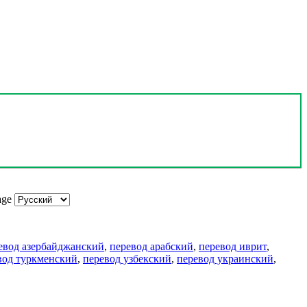
age
евод азербайджанский
,
перевод арабский
,
перевод иврит
,
вод туркменский
,
перевод узбекский
,
перевод украинский
,