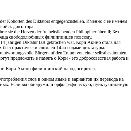
er Kohorten des Diktators entgegenzustellen.
Именно с ее именем
войск диктатора.
rte sie die Herzen der freiheitsliebenden
Philippiner
überall;
Без
сердца свободолюбивых
филиппинцев
повсюду.
 14-jährigen Diktatur fast gebrochen war.
Кори Акино стала для
х был практически сломлен 14-ю годами диктатуры.
verantwortungsvolle Bürger auf den Traum von einer selbstbestimmten,
ут предложить в память о Кори - это добросовестная работа и
изни Кори Акино филиппинский народ осиротел.
употребления слов в одном языке и вариантов их перевода на
анных. Если вы обнаружили орфографическую, пунктуационную