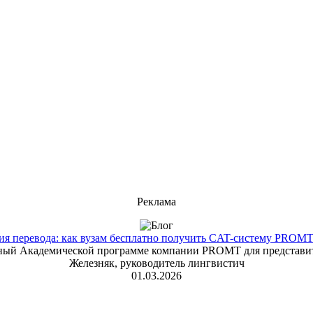
Реклама
 перевода: как вузам бесплатно получить CAT-систему PROMT T
енный Академической программе компании PROMT для представит
Железняк, руководитель лингвистич
01.03.2026