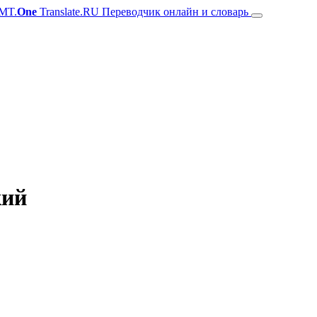
MT.
One
Translate.RU Переводчик онлайн и словарь
кий