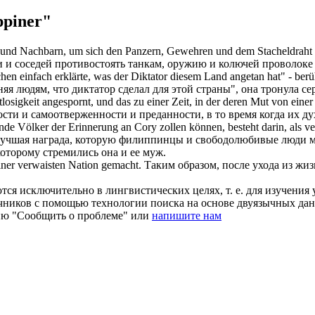
ppiner"
 und Nachbarn, um sich den Panzern, Gewehren und dem Stacheldraht d
 и соседей противостоять танкам, оружию и колючей проволоке 
n einfach erklärte, was der Diktator diesem Land angetan hat" - berüh
сняя людям, что диктатор сделал для этой страны", она тронула 
osigkeit angespornt, und das zu einer Zeit, in der deren Mut von einer
ти и самоотверженности и преданности, в то время когда их ду
ende Völker der Erinnerung an Cory zollen können, besteht darin, als 
учшая награда, которую
филиппинцы
и свободолюбивые люди мог
оторому стремились она и ее муж.
einer verwaisten Nation gemacht.
Таким образом, после ухода из ж
ся исключительно в лингвистических целях, т. е. для изучения 
очников с помощью технологии поиска на основе двуязычных д
ию "Сообщить о проблеме" или
напишите нам