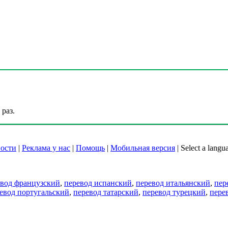
раз.
ости
|
Реклама у нас
|
Помощь
|
Мобильная версия
|
Select a langu
евод французский
,
перевод испанский
,
перевод итальянский
,
пер
евод португальский
,
перевод татарский
,
перевод турецкий
,
пере