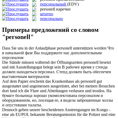
персональный
(EDV)
personell
наречие
штатно
персонально
Примеры предложений со словом
"personell"
Dass Sie uns in der Anlaufphase
personell
unterstützen werden
Что
в начальной фазе Вы поддержите нас дополнительным
персоналом
Die Stände müssen während der Öffnungszeiten
personell
besetzt
und mit Ausstellungsgut belegt sein
В рабочее время у стенда
должен находиться персонал. Стенд должен быть обеспечен
выставочным материалом
Auf dem Papier erscheint das Krankenhaus als
personell
gut
ausgestattet und angemessen ausgerüstet, aber bei meinen Besuchen
dort fand ich die Flure und Abteilungen verlassen und trostlos.
На
бумаге больница хорошо укомплектована персоналом и
оборудованием, но, посещая ее, я видела заброшенные холлы
и опустевшие палаты.
Dennoch geben unsere bescheidenen Anstrengungen im Kongo -
eine als EUPOL bekannte Beratungsmission für die Polizei und eine