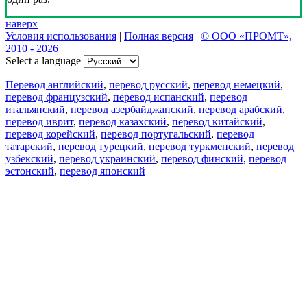
наверх
Условия использования
|
Полная версия
|
© ООО «ПРОМТ»,
2010 - 2026
Select a language
Перевод английский
,
перевод русский
,
перевод немецкий
,
перевод французский
,
перевод испанский
,
перевод
итальянский
,
перевод азербайджанский
,
перевод арабский
,
перевод иврит
,
перевод казахский
,
перевод китайский
,
перевод корейский
,
перевод португальский
,
перевод
татарский
,
перевод турецкий
,
перевод туркменский
,
перевод
узбекский
,
перевод украинский
,
перевод финский
,
перевод
эстонский
,
перевод японский
Возможности
Перевод текста
Примеры употребления
Склонение и спряжение
Наш блог
Бесплатные приложения