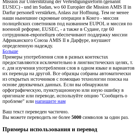
Mission zur Unterstützung der Verteidigungsreform (genannt
EUSEC) - und im Sudan, wo 60 Europäer die Mission AMIS II in
Darfur
personell
verstärken, Anlass zur Hoffnung.
Тем не менее
наши нынешние скромные операции в Конго - миссия
полицейских советников под названием EUPOL и миссия по
военной реформе, EUSEC, - а также в Судане, где 60
сотрудников-европейцев обеспечивают поддержку миссии
Африканского Союза AMIS II в Дарфуре, внушают
определенную надежду.
Больше
Примеры употребления слов в разных контекстах
предоставляются исключительно в лингвистических целях, т.
е. для изучения употребления слов в одном языке и вариантов
их перевода на другой. Все образцы собраны автоматически
из открытых источников с помощью технологии поиска на
основе двуязычных данных. Если вы обнаружили
орфографическую, пунктуационную или иную ошибку в
оригинале или переводе, используйте опцию "Сообщить о
проблеме" или
напишите нам
Ваш текст переведен частично.
Вы можете переводить не более
5000
символов за один раз.
Примеры использования и перевод