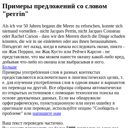
Примеры предложений со словом
"perrin"
Als ich vor 50 Jahren begann die Meere zu erforschen, konnte sich
niemand vorstellen - nicht Jacques
Perrin
, nicht Jacques Cousteau
oder Rachel Carson - dass wir den Meeren durch die Dinge schaden
könnten, die wir in sie einleiteten oder aus ihnen herausnahmen.
Пятьдесят лет назад, когда я начала исследовать океан, никто -
ни Жак
Перрин
, ни Жак Кусто или Рейчел Карсон - не
представляли, что мы можем нанести океану какой-либо вред,
добывая что-либо из океана или выбрасывая в него.
Больше
Примеры употребления слов в разных контекстах
предоставляются исключительно в лингвистических целях, т.
е. для изучения употребления слов в одном языке и вариантов
их перевода на другой. Все образцы собраны автоматически
из открытых источников с помощью технологии поиска на
основе двуязычных данных. Если вы обнаружили
орфографическую, пунктуационную или иную ошибку в
оригинале или переводе, используйте опцию "Сообщить о
проблеме" или
напишите нам
Ваш текст переведен частично.