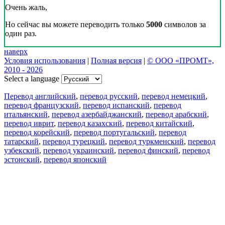
Очень жаль,
Но сейчас вы можете переводить только
5000
символов за
один раз.
наверх
Условия использования
|
Полная версия
|
© ООО «ПРОМТ»,
2010 - 2026
Select a language
Перевод английский
,
перевод русский
,
перевод немецкий
,
перевод французский
,
перевод испанский
,
перевод
итальянский
,
перевод азербайджанский
,
перевод арабский
,
перевод иврит
,
перевод казахский
,
перевод китайский
,
перевод корейский
,
перевод португальский
,
перевод
татарский
,
перевод турецкий
,
перевод туркменский
,
перевод
узбекский
,
перевод украинский
,
перевод финский
,
перевод
эстонский
,
перевод японский
Возможности
Перевод текста
Примеры употребления
Склонение и спряжение