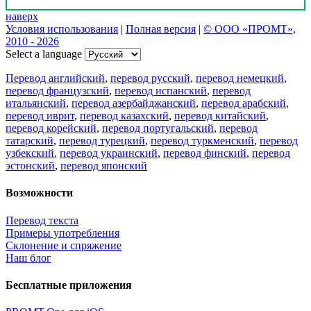
наверх
Условия использования
|
Полная версия
|
© ООО «ПРОМТ»,
2010 - 2026
Select a language
Перевод английский
,
перевод русский
,
перевод немецкий
,
перевод французский
,
перевод испанский
,
перевод
итальянский
,
перевод азербайджанский
,
перевод арабский
,
перевод иврит
,
перевод казахский
,
перевод китайский
,
перевод корейский
,
перевод португальский
,
перевод
татарский
,
перевод турецкий
,
перевод туркменский
,
перевод
узбекский
,
перевод украинский
,
перевод финский
,
перевод
эстонский
,
перевод японский
Возможности
Перевод текста
Примеры употребления
Склонение и спряжение
Наш блог
Бесплатные приложения